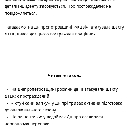
деталі інциденту з’ясовуються. Про постраждалих не
повідомляється.
Нагадаємо, на Дніпропетровщині РФ двічі атакувала шахту
ДТЕК,
внаслідок цього постраждав працівник
.
Читайте також:
На Дніпропетровщині росіяни двічі атакували шахту
ДТЕК: є постраждалий
«Готуй сани влітку»: у Дніпрі триває активна підготовка
до опалювального сезону
Не лише качки: у водоймах Дніпра оселилися
червоновухі черепахи