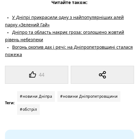
Читайте також:
У Дніпрі прикрасили одну з найпопулярніших алей
парку «Зелений Гай»
Дніпро та область накриє гроза: оголошено жовтий
рівень небезпеки
Вогонь охопив дах і речі: на Дніпропетровщині сталася
пожежа
44
#новини Дніпра
#новини Дніпропетровщини
Теги:
#обстріл