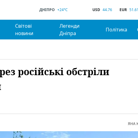
ДНІПРО
+24°C
USD
44.76
EUR
51.6
Світові
Легенди
Політика
новини
Дніпра
ез російські обстріли
й
ЯНА