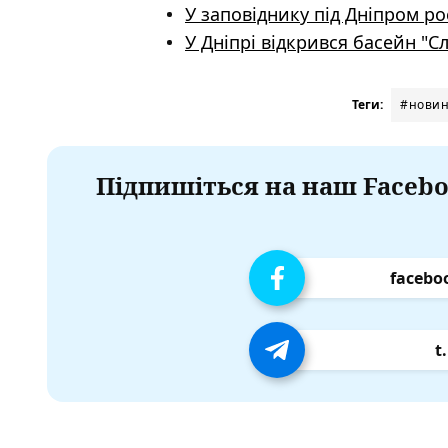
У заповіднику під Дніпром ро
У Дніпрі відкрився басейн "Сл
Теги:
#новин
Підпишіться на наш Facebo
facebo
t