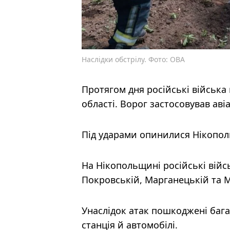
Наслідки обстрілу. Фото: ОВА
Протягом дня російські війська
області. Ворог застосовував ав
Під ударами опинилися Нікопол
На Нікопольщині російські війс
Покровській, Марганецькій та М
Унаслідок атак пошкоджені баг
станція й автомобілі.