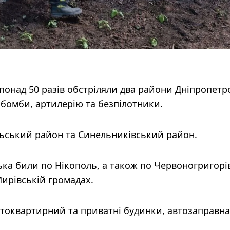
 понад 50 разів обстріляли два райони Дніпропетр
іабомби, артилерію та безпілотники.
ьський район та Синельниківський район.
ька били по Нікополь, а також по Червоногригорі
ирівській громадах.
атоквартирний та приватні будинки, автозаправна