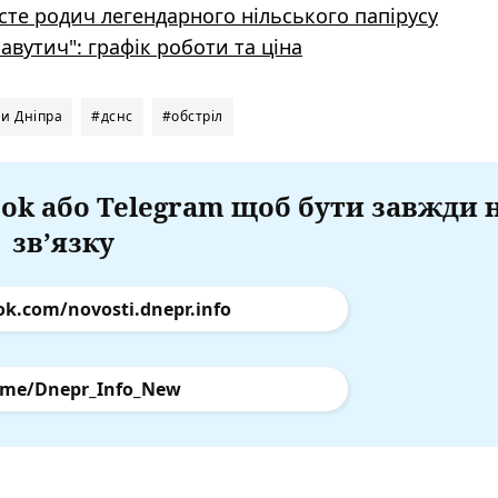
сте родич легендарного нільського папірусу
авутич": графік роботи та ціна
и Дніпра
#дснс
#обстріл
ok або Telegram щоб бути завжди 
зв’язку
ok.com/novosti.dnepr.info
.me/Dnepr_Info_New