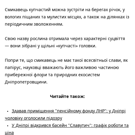
Смикавець купчастий можна зустріти на берегах річок, у
вологих піщаних та мулистих місцях, а також на ділянках із
періодичним зволоженням.
Свою назву рослина отримала через характерні суцвіття
— вони зібрані у щільні «купчасті» головки.
Попри те, що смикавець не має такої всесвітньої слави, як
папірус, науковці вважають його важливою частиною
прибережної флори та природних екосистем
Дніпропетровщини.
Читайте також:
Здавав приміщення "пенсійному фонду ЛНР": у Дніпрі
чоловіку оголосили підозру
У Дніпрі відкрився басейн "Славутич": графік роботи та
ціна