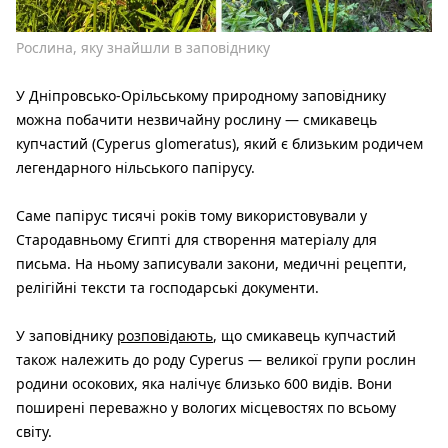
Рослина, яку знайшли в заповіднику
У Дніпровсько-Орільському природному заповіднику
можна побачити незвичайну рослину — смикавець
купчастий (Cyperus glomeratus), який є близьким родичем
легендарного нільського папірусу.
Саме папірус тисячі років тому використовували у
Стародавньому Єгипті для створення матеріалу для
письма. На ньому записували закони, медичні рецепти,
релігійні тексти та господарські документи.
У заповіднику
розповідають
, що смикавець купчастий
також належить до роду Cyperus — великої групи рослин
родини осокових, яка налічує близько 600 видів. Вони
поширені переважно у вологих місцевостях по всьому
світу.