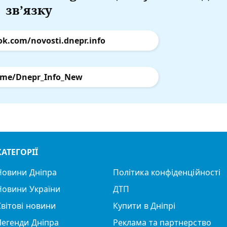
зв’язку
ok.com/novosti.dnepr.info
.me/Dnepr_Info_New
КАТЕГОРІЇ
Новини Дніпра
Політика конфіденційності
Новини України
ДТП
Світові новини
Купити в Дніпрі
Легенди Дніпра
Реклама та партнерство