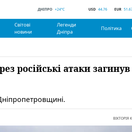
ДНІПРО
+24°C
USD
44.76
EUR
51.6
Світові
Легенди
Політика
новини
Дніпра
ез російські атаки загинув
 Дніпропетровщині.
ВІКТОРІЯ