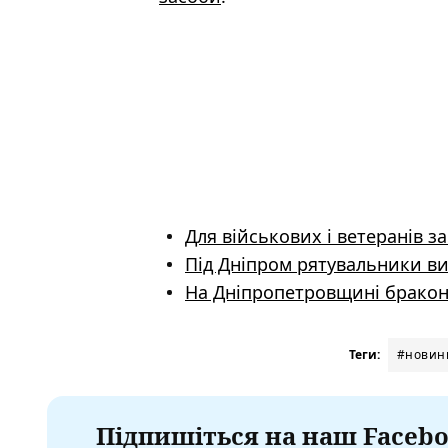
Для військових і ветеранів з
Під Дніпром рятувальники в
На Дніпропетровщині бракон
Теги:
#новин
Підпишіться на наш Facebo