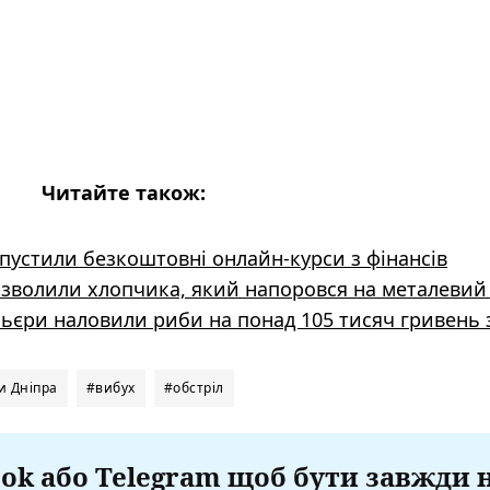
Читайте також:
апустили безкоштовні онлайн-курси з фінансів
изволили хлопчика, який напоровся на металеви
ьєри наловили риби на понад 105 тисяч гривень 
и Дніпра
#вибух
#обстріл
ok або Telegram щоб бути завжди 