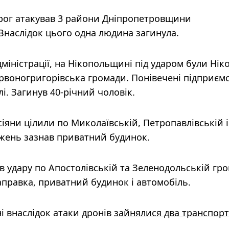
орог атакував 3 райони Дніпропетровщини
Внаслідок цього одна людина загинула.
міністрації, на Нікопольщині під ударом були Нік
рвоногригорівська громади. Понівечені підприємс
і. Загинув 40-річний чоловік.
іяни цілили по Миколаївській, Петропавлівській і
жень зазнав приватний будинок.
 удару по Апостолівській та Зеленодольській гро
аправка, приватний будинок і автомобіль.
і внаслідок атаки дронів
зайнялися два транспорт