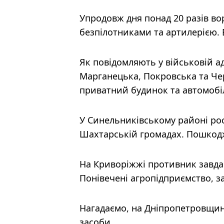
Упродовж дня понад 20 разів в
безпілотниками та артилерією. 
Як повідомляють у військовій ад
Марганецька, Покровська та Че
приватний будинок та автомобіл
У Синельниківському районі рос
Шахтарській громадах. Пошкод
На Криворіжжі противник завдав
Понівечені агропідприємство, з
Нагадаємо, на Дніпропетровщин
засоби
.