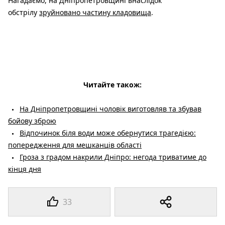
Нагадаємо, на Дніпропетровщині внаслідок
обстрілу
зруйновано частину кладовища
.
Читайте також:
На Дніпропетровщині чоловік виготовляв та збував
бойову зброю
Відпочинок біля води може обернутися трагедією:
попередження для мешканців області
Гроза з градом накрили Дніпро: негода триватиме до
кінця дня
33