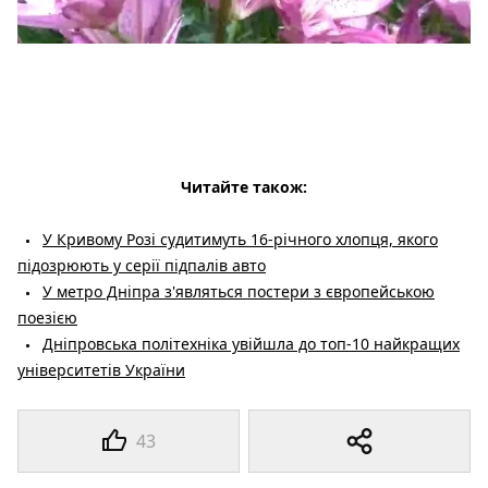
Читайте також:
У Кривому Розі судитимуть 16-річного хлопця, якого
підозрюють у серії підпалів авто
У метро Дніпра з'являться постери з європейською
поезією
Дніпровська політехніка увійшла до топ-10 найкращих
університетів України
43