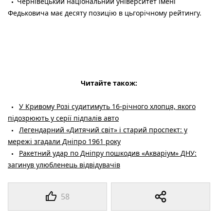
Чернівецький національний університет імені
Федьковича має десяту позицію в цьгорічному рейтингу.
Читайте також:
У Кривому Розі судитимуть 16-річного хлопця, якого
підозрюють у серії підпалів авто
Легендарний «Дитячий світ» і старий проспект: у
мережі згадали Дніпро 1961 року
Ракетний удар по Дніпру пошкодив «Акваріум» ДНУ:
загинув улюбленець відвідувачів
58