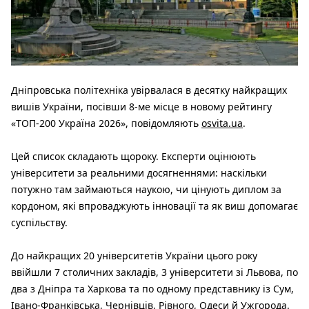
Дніпровська політехніка увірвалася в десятку найкращих
вишів України, посівши 8-ме місце в новому рейтингу
«ТОП-200 Україна 2026», повідомляють
osvita.ua
.
Цей список складають щороку. Експерти оцінюють
університети за реальними досягненнями: наскільки
потужно там займаються наукою, чи цінують диплом за
кордоном, які впроваджують інновації та як виш допомагає
суспільству.
До найкращих 20 університетів України цього року
ввійшли 7 столичних закладів, 3 університети зі Львова, по
два з Дніпра та Харкова та по одному представнику із Сум,
Івано-Франківська, Чернівців, Рівного, Одеси й Ужгорода.