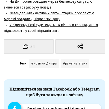
На Дніпропетровщині через безпекову ситуацію
змінився графік руху поїздів
Легендарний «Дитячий світ» і старий проспект: у
мережі згадали Дніпро 1961 року
У Кривому Розі судитимуть 16-річного хлопця, якого
підозрюють у серії підпалів авто
34
Теги:
#новини Дніпра
#ракетна атака
Підпишіться на наш Facebook або Telegram
щоб бути завжди на зв’язку
facebook.com/novosti.dnepr.info