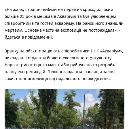
«На жаль, страшні вибухи не пережив крокодил, який
більше 25 років мешкав в Акваріумі та був улюбленцем
співробітників та гостей акваріуму. На ранок його знайшли
мертвим. Основна частина експозиції не постраждала», -
йдеться в повідомленні.
Зранку на об’єкті працюють співробітники ННК «Акваріум»,
викладачі і студенти біолого-екологічного факультету.
Наразі триває оцінка масштабів руйнувань та розробка
плану екстрених дій. Головні завдання - ізоляція залів і
захист цінної колекції від подальшого пошкодження.