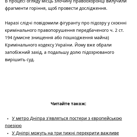
В процесі огляду місць злочину правоохоронці вилучили
фрагменти горіння, щоб провести дослідження.
Наразі слідчі повідомили фігуранту про підозру у скоєнні
кримінального правопорушення передбаченого ч. 2 ст.
194 (умисне знищення або пошкодження майна)
Кримінального кодексу України. Йому вже обрали
запобіжний захід, а подальшу долю підозрюваного
вирішить суд.
Читайте також:
У метро Дніпра з'являться постери з європейською
поезією
У Дніпрі можуть на три тижні перекрити важливе