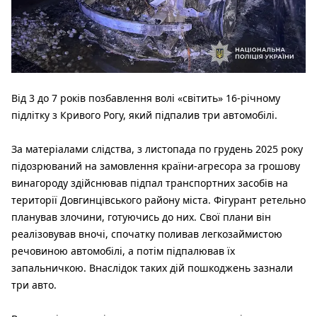
Від 3 до 7 років позбавлення волі «світить» 16-річному
підлітку з Кривого Рогу, який підпалив три автомобілі.
За матеріалами слідства, з листопада по грудень 2025 року
підозрюваний на замовлення країни-агресора за грошову
винагороду здійснював підпал транспортних засобів на
території Довгинцівського району міста. Фігурант ретельно
планував злочини, готуючись до них. Свої плани він
реалізовував вночі, спочатку поливав легкозаймистою
речовиною автомобілі, а потім підпалював їх
запальничкою. Внаслідок таких дій пошкоджень зазнали
три авто.