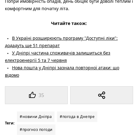
Попри ймовірність опадів, день обіцяє бути доволі теплим і
комфортним для початку літа.
Читайте також:
В Україні розширюють програму "Доступні ліки":
додадуть ще 51 препарат
У Дніпрі частина споживачів залишиться без
електроенергії 5 та 7 червня
Нова пошта у Дніпрі зазнала повторної атаки: що
відомо
35
#новини Дніпра
#погода в Днепре
Теги:
#прогноз погоди