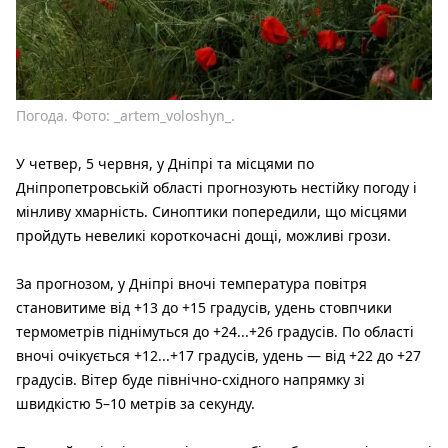
Погода. Фото: _artem_voloshyn_.
У четвер, 5 червня, у Дніпрі та місцями по
Дніпропетровській області прогнозують нестійку погоду і
мінливу хмарність. Синоптики попередили, що місцями
пройдуть невеликі короткочасні дощі, можливі грози.
За прогнозом, у Дніпрі вночі температура повітря
становитиме від +13 до +15 градусів, удень стовпчики
термометрів піднімуться до +24...+26 градусів. По області
вночі очікується +12...+17 градусів, удень — від +22 до +27
градусів. Вітер буде північно-східного напрямку зі
швидкістю 5–10 метрів за секунду.