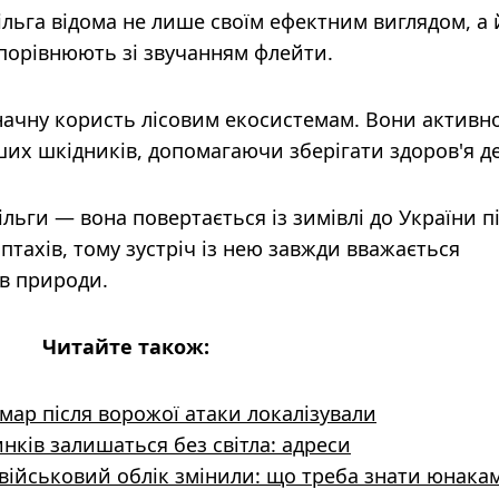
льга відома не лише своїм ефектним виглядом, а 
 порівнюють зі звучанням флейти.
значну користь лісовим екосистемам. Вони активн
ших шкідників, допомагаючи зберігати здоров'я д
льги — вона повертається із зимівлі до України п
птахів, тому зустріч із нею завжди вважається
в природи.
Читайте також:
мар після ворожої атаки локалізували
инків залишаться без світла: адреси
 військовий облік змінили: що треба знати юнака