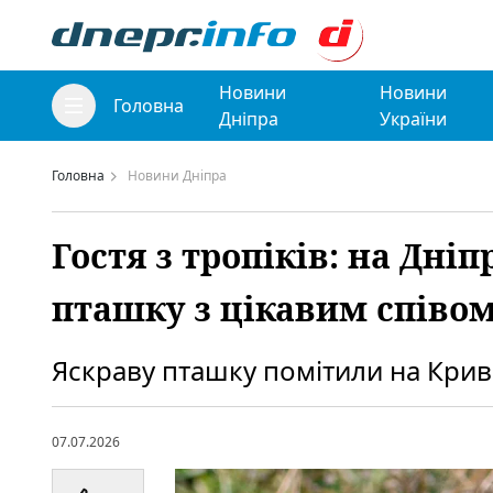
Новини
Новини
Головна
Дніпра
України
Головна
Новини Дніпра
Гостя з тропіків: на Дн
пташку з цікавим співо
Яскраву пташку помітили на Крив
07.07.2026