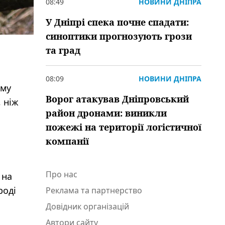
08:49
НОВИНИ ДНІПРА
У Дніпрі спека почне спадати:
синоптики прогнозують грози
та град
08:09
НОВИНИ ДНІПРА
єму
Ворог атакував Дніпровський
 ніж
район дронами: виникли
пожежі на території логістичної
компанії
Про нас
 на
роді
Реклама та партнерство
Довідник організацій
Автори сайту