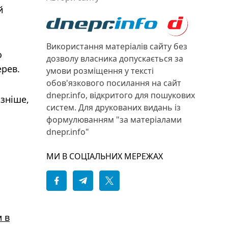
й
Використання матеріалів сайту без
о
дозволу власника допускається за
ерев.
умови розміщення у тексті
обов'язкового посилання на сайт
dnepr.info, відкритого для пошукових
ізніше,
систем. Для друкованих видань із
формулюванням "за матеріалами
dnepr.info"
МИ В СОЦІАЛЬНИХ МЕРЕЖАХ
м в