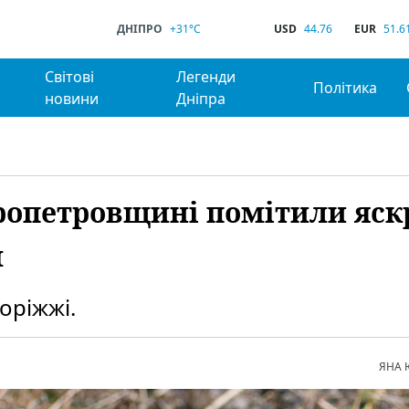
ДНІПРО
+31°C
USD
44.76
EUR
51.6
Світові
Легенди
Політика
новини
Дніпра
іпропетровщині помітили яск
м
оріжжі.
ЯНА