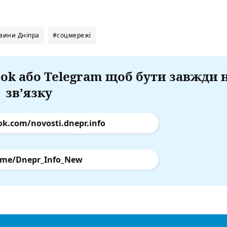
вини Дніпра
#соцмережі
ok або Telegram щоб бути завжди 
зв’язку
ok.com/novosti.dnepr.info
.me/Dnepr_Info_New