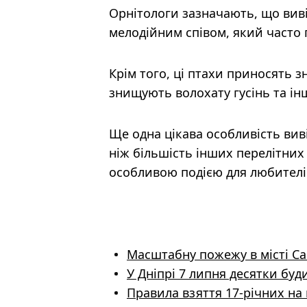
Орнітологи зазначають, що виві
мелодійним співом, який часто
Крім того, ці птахи приносять 
знищують волохату гусінь та ін
Ще одна цікава особливість виві
ніж більшість інших перелітних 
особливою подією для любителі
Масштабну пожежу в місті Са
У Дніпрі 7 липня десятки буд
Правила взяття 17-річних на