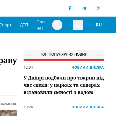
1
Про
Спорт
ДТП
RU
нас
ТОП ПОПУЛЯРНИХ НОВИН
раву
12:34
НОВИНИ ДНІПРА
У Дніпрі подбали про тварин під
час спеки: у парках та скверах
встановили ємності з водою
 ЮХИМЕНКО
10:24
НОВИНИ ДНІПРА