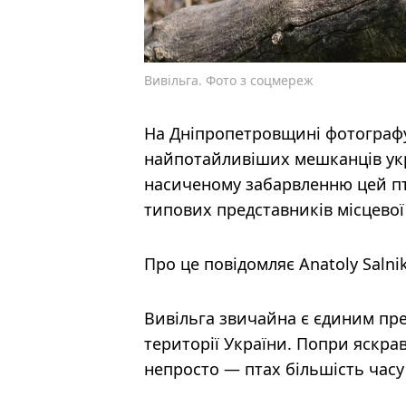
Вивільга. Фото з соцмереж
На Дніпропетровщині фотографу
найпотайливіших мешканців укра
насиченому забарвленню цей пт
типових представників місцевої
Про це повідомляє Anatoly Salni
Вивільга звичайна є єдиним пре
території України. Попри яскрав
непросто — птах більшість часу