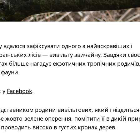
 вдалося зафіксувати одного з найяскравіших і
їнських лісів — вивільгу звичайну. Завдяки сво
ах більше нагадує екзотичних тропічних родичів,
 фауни.
k у
Facebook
.
дставником родини вивільгових, який гніздиться
е жовто-зелене оперення, помітити її в дикій при
 проводить високо в густих кронах дерев.