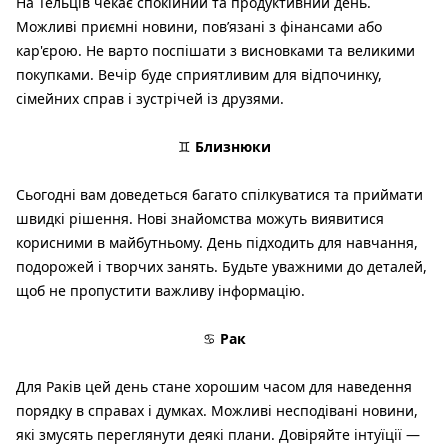
На Тельців чекає спокійний та продуктивний день.
Можливі приємні новини, пов’язані з фінансами або
кар'єрою. Не варто поспішати з висновками та великими
покупками. Вечір буде сприятливим для відпочинку,
сімейних справ і зустрічей із друзями.
♊
Близнюки
Сьогодні вам доведеться багато спілкуватися та приймати
швидкі рішення. Нові знайомства можуть виявитися
корисними в майбутньому. День підходить для навчання,
подорожей і творчих занять. Будьте уважними до деталей,
щоб не пропустити важливу інформацію.
♋
Рак
Для Раків цей день стане хорошим часом для наведення
порядку в справах і думках. Можливі несподівані новини,
які змусять переглянути деякі плани. Довіряйте інтуїції —