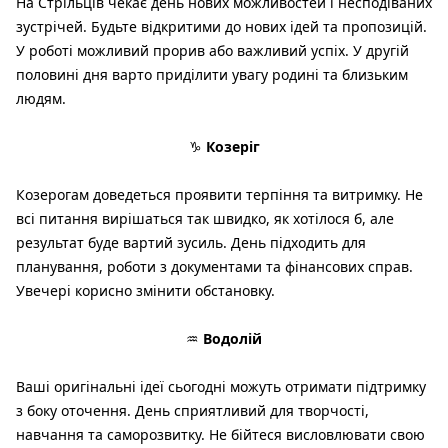
На Стрільців чекає день нових можливостей і несподіваних
зустрічей. Будьте відкритими до нових ідей та пропозицій.
У роботі можливий прорив або важливий успіх. У другій
половині дня варто приділити увагу родині та близьким
людям.
♑
Козеріг
Козерогам доведеться проявити терпіння та витримку. Не
всі питання вирішаться так швидко, як хотілося б, але
результат буде вартий зусиль. День підходить для
планування, роботи з документами та фінансових справ.
Увечері корисно змінити обстановку.
♒
Водолій
Ваші оригінальні ідеї сьогодні можуть отримати підтримку
з боку оточення. День сприятливий для творчості,
навчання та саморозвитку. Не бійтеся висловлювати свою