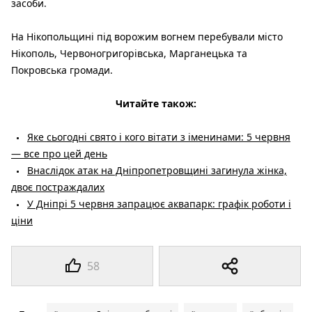
засоби.
На Нікопольщині під ворожим вогнем перебували місто
Нікополь, Червоногригорівська, Марганецька та
Покровська громади.
Читайте також:
Яке сьогодні свято і кого вітати з іменинами: 5 червня
— все про цей день
Внаслідок атак на Дніпропетровщині загинула жінка,
двоє постраждалих
У Дніпрі 5 червня запрацює аквапарк: графік роботи і
ціни
58