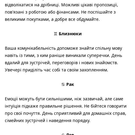
відволікатися на дрібниці. Можливі цікаві пропозиції,
пов'язані з роботою або фінансами. Не поспішайте з
великими покупками, а добре все обдумайте.
♊
Близнюки
Ваша комунікабельність допоможе знайти спільну мову
навіть із тими, з ким раніше виникали суперечки. День
вдалий для зустрічей, переговорів і нових знайомств.
Увечері приділіть час собі та своїм захопленням.
♋
Рак
Емоції можуть бути сильнішими, ніж зазвичай, але саме
інтуїція підкаже правильне рішення. Не бійтеся говорити
про свої почуття. День сприятливий для домашніх справ,
сімейних зустрічей і наведення порядку.
♌
Лев