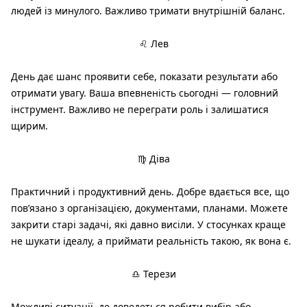
людей із минулого. Важливо тримати внутрішній баланс.
♌ Лев
День дає шанс проявити себе, показати результати або
отримати увагу. Ваша впевненість сьогодні — головний
інструмент. Важливо не переграти роль і залишатися
щирим.
♍ Діва
Практичний і продуктивний день. Добре вдається все, що
пов’язано з організацією, документами, планами. Можете
закрити старі задачі, які давно висіли. У стосунках краще
не шукати ідеалу, а приймати реальність такою, як вона є.
♎ Терези
Можливі ситуації, де доведеться робити вибір або