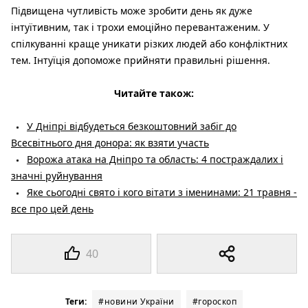
Підвищена чутливість може зробити день як дуже
інтуїтивним, так і трохи емоційно перевантаженим. У
спілкуванні краще уникати різких людей або конфліктних
тем. Інтуїція допоможе прийняти правильні рішення.
Читайте також:
У Дніпрі відбудеться безкоштовний забіг до
Всесвітнього дня донора: як взяти участь
Ворожа атака на Дніпро та область: 4 постраждалих і
значні руйнування
Яке сьогодні свято і кого вітати з іменинами: 21 травня -
все про цей день
40
Теги:
#новини України
#гороскоп