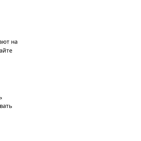
ают на
гайте
ь
вать