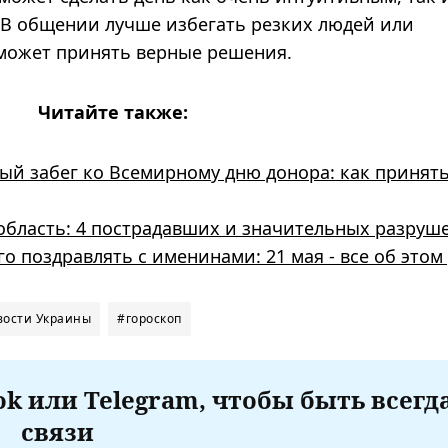
В общении лучше избегать резких людей или
может принять верные решения.
Читайте также:
ный забег ко Всемирному дню донора: как принят
 область: 4 пострадавших и значительных разруш
о поздравлять с именинами: 21 мая - все об этом
вости Украины
#гороскоп
k или Telegram, чтобы быть всегд
связи