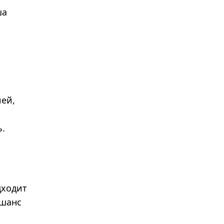
ша
ией,
ь.
дходит
 шанс