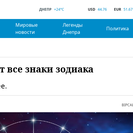
ДНЕПР
+24°C
USD
44.76
EUR
51.67
Мировые
Легенды
Политика
новости
Днепра
т все знаки зодиака
е.
ВІРСА