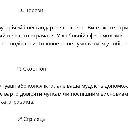
♎ Терези
зустрічей і нестандартних рішень. Ви можете отр
ий не варто втрачати. У любовній сфері можливі
несподіванки. Головне — не сумніватися у собі та
♏ Скорпіон
туації або конфлікти, але ваша мудрість допомо
е варто довіряти чуткам чи поспішним висновкам
кати ризиків.
♐ Стрілець