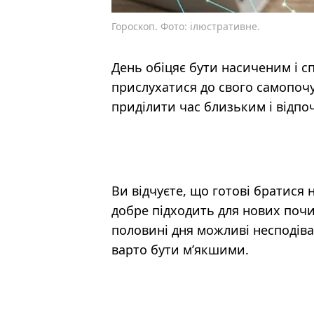
Гороскоп. Фото: ілюстративне.
День обіцяє бути насиченим і с
прислухатися до свого самопочут
приділити час близьким і відпо
Ви відчуєте, що готові братися н
добре підходить для нових почи
половині дня можливі несподіва
варто бути м’якшими.