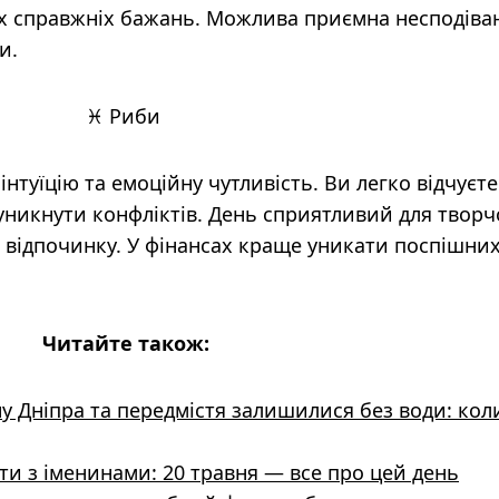
х справжніх бажань. Можлива приємна несподіван
и.
♓ Риби
нтуїцію та емоційну чутливість. Ви легко відчуєте
уникнути конфліктів. День сприятливий для творчо
 відпочинку. У фінансах краще уникати поспішни
Читайте також:
 Дніпра та передмістя залишилися без води: кол
тати з іменинами: 20 травня — все про цей день