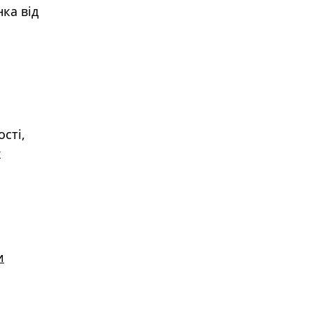
ка від
сті,
х
и