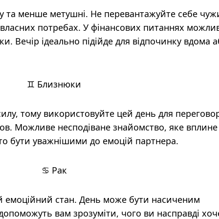
у та менше метушні. Не перевантажуйте себе чу
власних потребах. У фінансових питаннях можлив
ки. Вечір ідеально підійде для відпочинку вдома 
♊ Близнюки
илу, тому використовуйте цей день для переговор
ов. Можливе несподіване знайомство, яке вплине
то бути уважнішими до емоцій партнера.
♋ Рак
ий емоційний стан. День може бути насиченим
опоможуть вам зрозуміти, чого ви насправді хоч