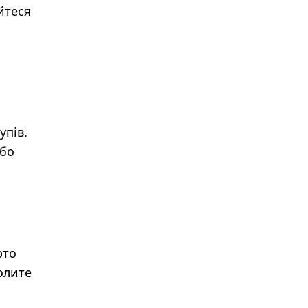
йтеся
упів.
або
рто
олите