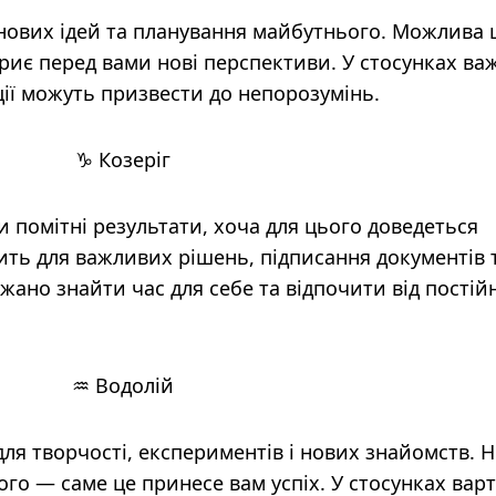
нових ідей та планування майбутнього. Можлива 
дкриє перед вами нові перспективи. У стосунках в
ії можуть призвести до непорозумінь.
♑ Козеріг
 помітні результати, хоча для цього доведеться
ить для важливих рішень, підписання документів 
жано знайти час для себе та відпочити від постій
♒ Водолій
ля творчості, експериментів і нових знайомств. Н
ого — саме це принесе вам успіх. У стосунках вар