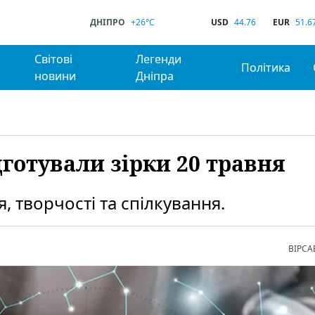
ДНІПРО
+26°C
USD
44.76
EUR
51.6
Світові
Легенди
Політика
новини
Дніпра
дготували зірки 20 травня
 творчості та спілкування.
ВІРСА