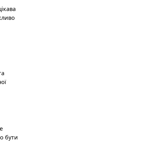
цікава
ажливо
та
ної
е
то бути