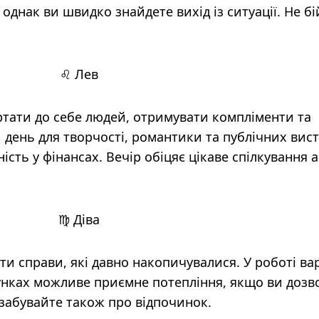
 однак ви швидко знайдете вихід із ситуації. Не бі
♌ Лев
ртати до себе людей, отримувати компліменти та
день для творчості, романтики та публічних вист
сть у фінансах. Вечір обіцяє цікаве спілкування 
♍ Діва
и справи, які давно накопичувалися. У роботі ва
осунках можливе приємне потепління, якщо ви дозв
 забувайте також про відпочинок.