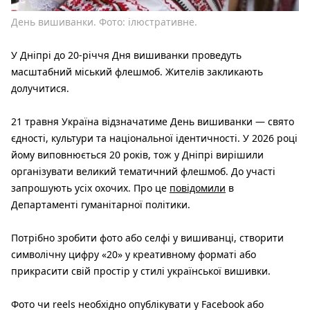
День вишиванки. Фото: ілюстративне.
У Дніпрі до 20-річчя Дня вишиванки проведуть
масштабний міський флешмоб. Жителів закликають
долучитися.
21 травня Україна відзначатиме День вишиванки — свято
єдності, культури та національної ідентичності. У 2026 році
йому виповнюється 20 років, тож у Дніпрі вирішили
організувати великий тематичний флешмоб. До участі
запрошують усіх охочих. Про це
повідомили
в
Департаменті гуманітарної політики.
Потрібно зробити фото або селфі у вишиванці, створити
символічну цифру «20» у креативному форматі або
прикрасити свій простір у стилі української вишивки.
Фото чи reels необхідно опублікувати у Facebook або