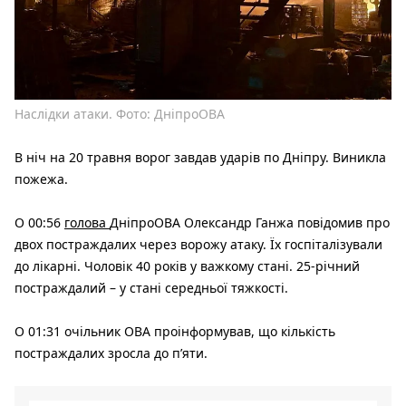
Наслідки атаки. Фото: ДніпроОВА
В ніч на 20 травня ворог завдав ударів по Дніпру. Виникла
пожежа.
О 00:56
голова
ДніпроОВА Олександр Ганжа повідомив про
двох постраждалих через ворожу атаку. Їх госпіталізували
до лікарні. Чоловік 40 років у важкому стані. 25-річний
постраждалий – у стані середньої тяжкості.
О 01:31 очільник ОВА проінформував, що кількість
постраждалих зросла до пʼяти.