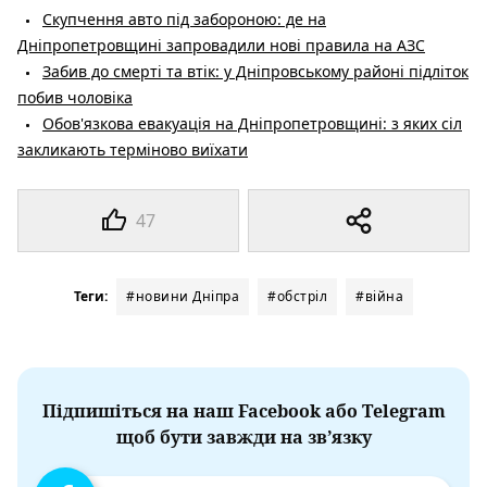
Скупчення авто під забороною: де на
Дніпропетровщині запровадили нові правила на АЗС
Забив до смерті та втік: у Дніпровському районі підліток
побив чоловіка
Обов'язкова евакуація на Дніпропетровщині: з яких сіл
закликають терміново виїхати
47
Теги:
#новини Дніпра
#обстріл
#війна
Підпишіться на наш Facebook або Telegram
щоб бути завжди на зв’язку