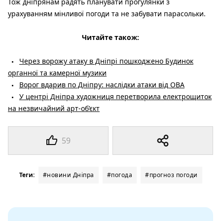
Тож дніпрянам радять планувати прогулянки з
урахуванням мінливої погоди та не забувати парасольки.
Читайте також:
Через ворожу атаку в Дніпрі пошкоджено Будинок
органної та камерної музики
Ворог вдарив по Дніпру: наслідки атаки від ОВА
У центрі Дніпра художниця перетворила електрощиток
на незвичайний арт-об’єкт
59
Теги:
#новини Дніпра
#погода
#прогноз погоди