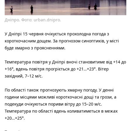
Дніпро. Фото: urban.dnipro.
У Дніпрі 15 червня очікується прохолодна погода з
короткочасним дощем. За прогнозом синоптиків, у місті
буде хмарно з проясненнями.
Температура повітря у Дніпрі вночі становитиме від +14 до
+16°, вдень повітря прогріється до +21…+23°. Вітер
західний, 7–12 м/с.
По області також прогнозують хмарну погоду. У денні
години місцями можливі короткочасні дощі та грози, а
подекуди очікуються пориви вітру до 15–20 м/с.
Температура по області вдень коливатиметься в межах
+20…+25°.