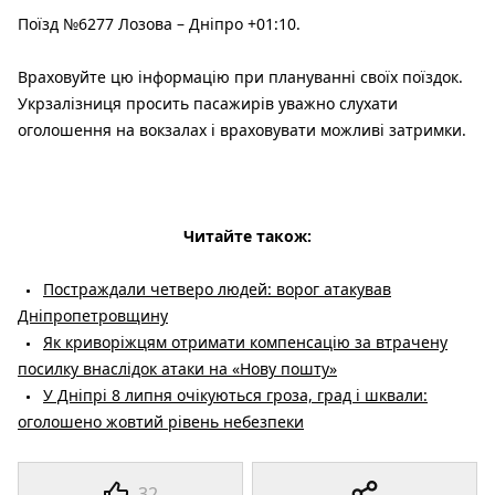
Поїзд №6277 Лозова – Дніпро +01:10.
Враховуйте цю інформацію при плануванні своїх поїздок.
Укрзалізниця просить пасажирів уважно слухати
оголошення на вокзалах і враховувати можливі затримки.
Читайте також:
Постраждали четверо людей: ворог атакував
Дніпропетровщину
Як криворіжцям отримати компенсацію за втрачену
посилку внаслідок атаки на «Нову пошту»
У Дніпрі 8 липня очікуються гроза, град і шквали:
оголошено жовтий рівень небезпеки
32