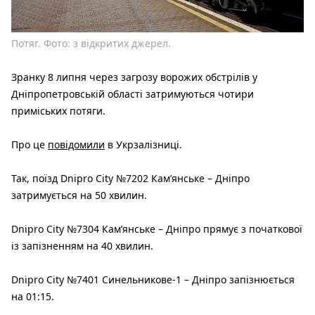
Потяг. Фото: з відкритих джерел.
Зранку 8 липня через загрозу ворожих обстрілів у
Дніпропетровській області затримуються чотири
приміських потяги.
Про це
повідомили
в Укрзалізниці.
Так, поїзд Dnipro City №7202 Камʼянське – Дніпро
затримується на 50 хвилин.
Dnipro City №7304 Камʼянське – Дніпро прямує з початкової
із запізненням на 40 хвилин.
Dnipro City №7401 Синельникове-1 – Дніпро запізнюється
на 01:15.