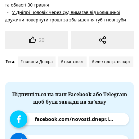
та області 30 травня
У Дніпрі чоловік через суд вимагав від колишньої
дружини повернути гроші за збільшення губ і нові зуби
20
Теги:
#новини Дніпра
#транспорт
#електротранспорт
Підпишіться на наш Facebook або Telegram
щоб бути завжди на зв’язку
facebook.com/novosti.dnepr.info