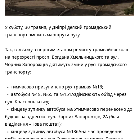
У суботу, 30 травня, у Дніпрі деякий громадський
транспорт змінить маршрути руху.
Так, в зв'язку з першим етапом ремонту трамвайної колії
на перехресті просп. Богдана Хмельницького та вул.
Чорних Запорожців діятимуть зміни у русі громадського
транспорту:
тимчасово призупинено рух трамвая №16;
автобуси №18, №55 та №151Аздійснюють об’їзд через
вул. Краснопільську;
кінцеву зупинку автобуса №85тимчасово перенесено до
будівлі за адресою: вул. Чорних Запорожців, 2А (біля
відділення «Нова пошта»);
кінцеву зупинку автобуса №136Ана час проведення
робіт перенесено з вул. Інженерної на просп. Богдана