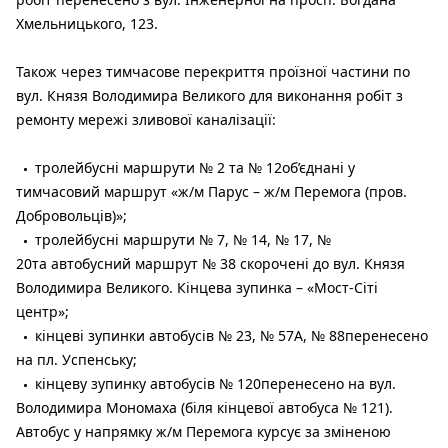
Хмельницького, 123.
Також через тимчасове перекриття проїзної частини по
вул. Князя Володимира Великого для виконання робіт з
ремонту мережі зливової каналізації:
тролейбусні маршрути № 2 та № 12об’єднані у
тимчасовий маршрут «ж/м Парус – ж/м Перемога (пров.
Добровольців)»;
тролейбусні маршрути № 7, № 14, № 17, №
20та автобусний маршрут № 38 скорочені до вул. Князя
Володимира Великого. Кінцева зупинка – «Мост-Сіті
центр»;
кінцеві зупинки автобусів № 23, № 57А, № 88перенесено
на пл. Успенську;
кінцеву зупинку автобусів № 120перенесено на вул.
Володимира Мономаха (біля кінцевої автобуса № 121).
Автобус у напрямку ж/м Перемога курсує за зміненою