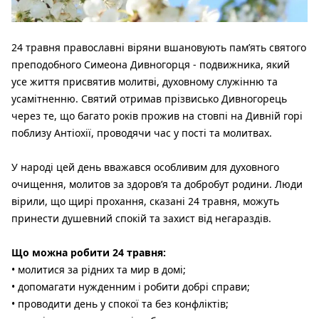
24 травня православні віряни вшановують пам’ять святого
преподобного Симеона Дивногорця - подвижника, який
усе життя присвятив молитві, духовному служінню та
усамітненню. Святий отримав прізвисько Дивногорець
через те, що багато років прожив на стовпі на Дивній горі
поблизу Антіохії, проводячи час у пості та молитвах.
У народі цей день вважався особливим для духовного
очищення, молитов за здоров’я та добробут родини. Люди
вірили, що щирі прохання, сказані 24 травня, можуть
принести душевний спокій та захист від негараздів.
Що можна робити 24 травня:
• молитися за рідних та мир в домі;
• допомагати нужденним і робити добрі справи;
• проводити день у спокої та без конфліктів;