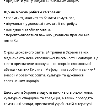
• приділити увагу родині та близьким людям.
Що не можна робити 24 травня:
• сваритися, лаятися та бажати комусь зла;
• відмовляти у допомозі тим, хто її потребує;
• пліткувати та обманювати;
• перевтомлюватися важкою фізичною працею без
потреби.
Окрім церковного свята, 24 травня в Україні також
відзначають День слов’янської писемності і культури. Це
свято присвячене вшануванню творців слов’янської
абетки - святих Кирила і Мефодія, які зробили великий
внесок у розвиток освіти, культури та духовності
слов’янських народів.
Цього дня в Україні згадують важливість рідної мови,
культурної спадщини та традицій, а також проводять
тематичні заходи, присвячені українській літературі,