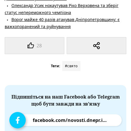
Олександр Усик нокаутував Ріко Верховена та зберіг
статус непереможного чемпіона
Ворог майже 40 разів атакував Дніпропетровщину: є
важкопоранений та руйнування
28
Теги:
#свято
Підпишіться на наш Facebook або Telegram
щоб бути завжди на зв’язку
facebook.com/novosti.dnepr.info