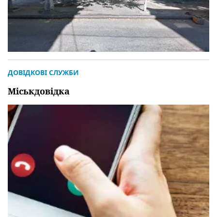
ДОВІДКОВІ СЛУЖБИ
Міськдовідка