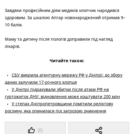
Завдяки професійним діям медиків хлопчик народився
здоровим. За шкалою Апгар новонароджений отримав 9–
10 балів.
Маму та дитину після пологів доправили під нагляд
лікарів.
Читайте також:
СБУ викрила агентурну мережу РФ у Дніпрі: до збору
даних залучили 17-річного хлопця
У Дніпрі підрахували збитки після атаки РФ на
гуртожиток ДНУ: відновлення може коштувати 200 млн
У степах Дніпропетровщини помітили реліктову
рослину, яка опинилася під загрозою зникнення
25