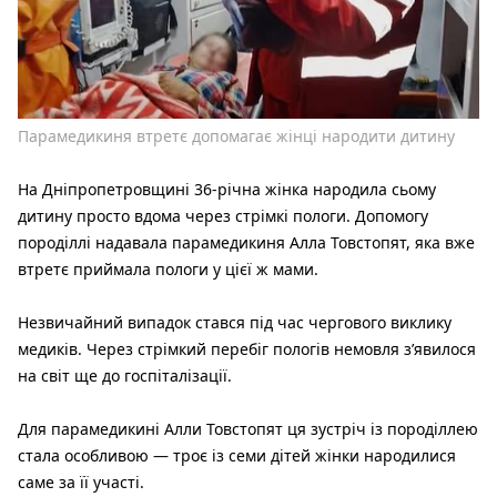
Парамедикиня втретє допомагає жінці народити дитину
На Дніпропетровщині 36-річна жінка народила сьому
дитину просто вдома через стрімкі пологи. Допомогу
породіллі надавала парамедикиня Алла Товстопят, яка вже
втретє приймала пологи у цієї ж мами.
Незвичайний випадок стався під час чергового виклику
медиків. Через стрімкий перебіг пологів немовля з’явилося
на світ ще до госпіталізації.
Для парамедикині Алли Товстопят ця зустріч із породіллею
стала особливою — троє із семи дітей жінки народилися
саме за її участі.