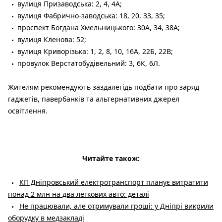
вулиця Призаводська: 2, 4, 4А;
вулиця Фабрично-заводська: 18, 20, 33, 35;
проспект Богдана Хмельницького: 30А, 34, 38А;
вулиця Кленова: 52;
вулиця Криворізька: 1, 2, 8, 10, 16А, 22Б, 22В;
провулок Верстатобудівельний: 3, 6К, 6Л.
Жителям рекомендують заздалегідь подбати про заряд
гаджетів, павербанків та альтернативних джерел
освітлення.
Читайте також:
КП Дніпровський електротранспорт планує витратити
понад 2 млн на два легкових авто: деталі
Не працювали, але отримували гроші: у Дніпрі викрили
оборудку в медзакладі