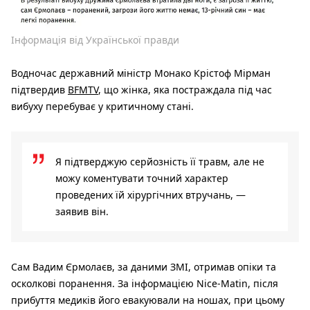
Інформація від Української правди
Водночас державний міністр Монако Крістоф Мірман
підтвердив
BFMTV
, що жінка, яка постраждала під час
вибуху перебуває у критичному стані.
Я підтверджую серйозність її травм, але не
можу коментувати точний характер
проведених їй хірургічних втручань, —
заявив він.
Сам Вадим Єрмолаєв, за даними ЗМІ, отримав опіки та
осколкові поранення. За інформацією Nice-Matin, після
прибуття медиків його евакуювали на ношах, при цьому