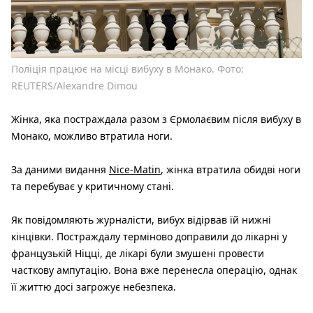
Поліція працює на місці вибуху в Монако. Фото:
REUTERS/Alexandre Dimou
Жінка, яка постраждала разом з Єрмолаєвим після вибуху в
Монако, можливо втратила ноги.
За даними видання
Nice-Matin
, жінка втратила обидві ноги
та перебуває у критичному стані.
Як повідомляють журналісти, вибух відірвав їй нижні
кінцівки. Постраждалу терміново доправили до лікарні у
французькій Ніцці, де лікарі були змушені провести
часткову ампутацію. Вона вже перенесла операцію, однак
її життю досі загрожує небезпека.