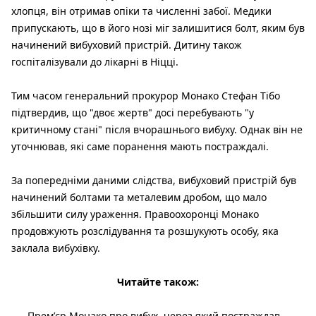
хлопця, він отримав опіки та численні забої. Медики
припускають, що в його нозі міг залишитися болт, яким був
начинений вибуховий пристрій. Дитину також
госпіталізували до лікарні в Ніцці.
Тим часом генеральний прокурор Монако Стефан Тібо
підтвердив, що "двоє жертв" досі перебувають "у
критичному стані" після вчорашнього вибуху. Однак він не
уточнював, які саме поранення мають постраждалі.
За попередніми даними слідства, вибуховий пристрій був
начинений болтами та металевим дробом, що мало
збільшити силу ураження. Правоохоронці Монако
продовжують розслідування та розшукують особу, яка
заклала вибухівку.
Читайте також:
Премʼєр Монако про вибух, через який постраждав