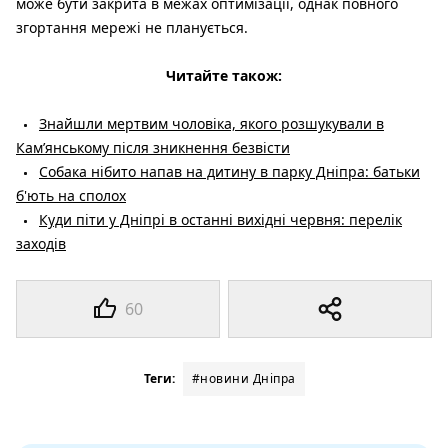
може бути закрита в межах оптимізації, однак повного
згортання мережі не планується.
Читайте також:
Знайшли мертвим чоловіка, якого розшукували в
Кам’янському після зникнення безвісти
Собака нібито напав на дитину в парку Дніпра: батьки
б'ють на сполох
Куди піти у Дніпрі в останні вихідні червня: перелік
заходів
60
Теги:
#новини Дніпра