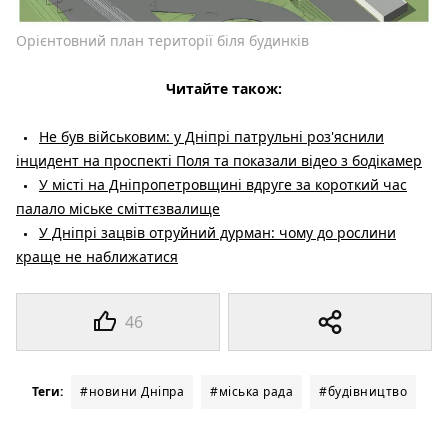
Орієнтовний план території біля будинків
Читайте також:
Не був військовим: у Дніпрі патрульні роз'яснили
інцидент на проспекті Поля та показали відео з бодікамер
У місті на Дніпропетровщині вдруге за короткий час
палало міське сміттєзвалище
У Дніпрі зацвів отруйний дурман: чому до рослини
краще не наближатися
46
Теги:
#новини Дніпра
#міська рада
#будівництво