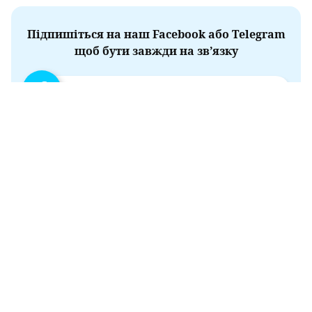
Підпишіться на наш Facebook або Telegram
щоб бути завжди на зв’язку
facebook.com/novosti.dnepr.info
t.me/Dnepr_Info_New
ТОВАРИСТВО З ОБМЕЖЕНОЮ ВІДПОВІДАЛЬНІСТЮ
«ДНІПРО.ІНФО»
м. Дніпро, вул. Шевченка, буд.10, оф. 304 тел. +38