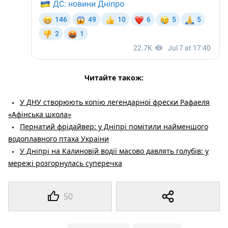
Читайте також:
У ДНУ створюють копію легендарної фрески Рафаеля
«Афінська школа»
Пернатий фрідайвер: у Дніпрі помітили найменшого
водоплавного птаха України
У Дніпрі на Калиновій водії масово давлять голубів: у
мережі розгорнулась суперечка
50