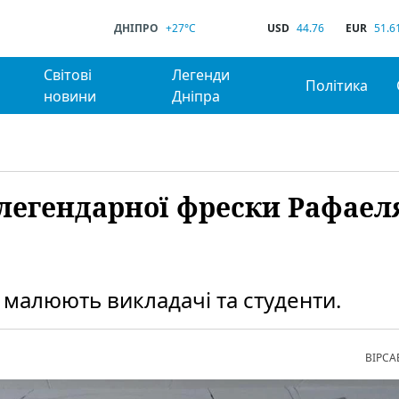
ДНІПРО
+27°C
USD
44.76
EUR
51.6
Світові
Легенди
Політика
новини
Дніпра
легендарної фрески Рафаел
малюють викладачі та студенти.
ВІРСА