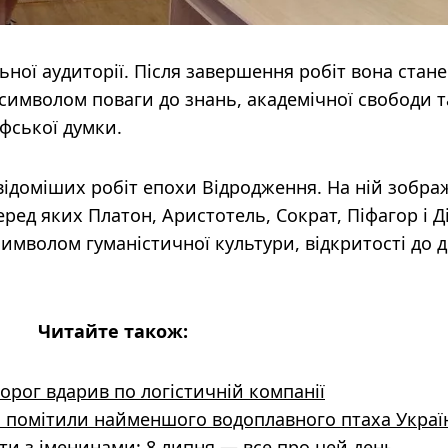
ної аудиторії. Після завершення робіт вона стане
символом поваги до знань, академічної свободи т
фської думки.
ідоміших робіт епохи Відродження. На ній зобра
еред яких Платон, Аристотель, Сократ, Піфагор і Д
символом гуманістичної культури, відкритості до 
Читайте також:
ворог вдарив по логістичній компанії
і помітили найменшого водоплавного птаха Украї
тати з іменинами: 8 липня — все про цей день