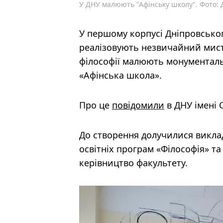
У ДНУ малюють "Афінську школу". Фото: 
У першому корпусі Дніпровськог
реалізовують незвичайний мисте
філософії малюють монументальн
«Афінська школа».
Про це
повідомили
в ДНУ імені 
До створення долучилися виклада
освітніх програм «Філософія» та
керівництво факультету.