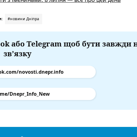
и:
#новини Дніпра
ok або Telegram щоб бути завжди 
зв’язку
ok.com/novosti.dnepr.info
.me/Dnepr_Info_New