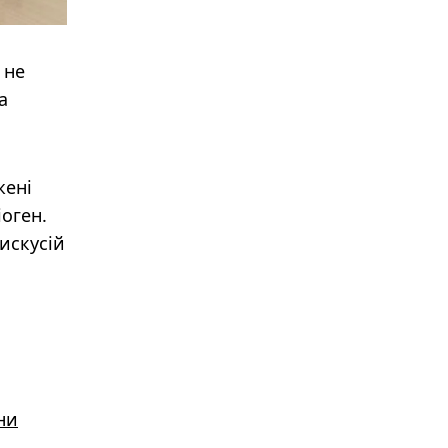
 не
а
жені
іоген.
дискусій
ни