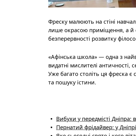
Фреску малюють на стіні навчаль
лише окрасою приміщення, а й 
безперервності розвитку філосо
«Афінська школа» — одна з найв
видатні мислителі античності, с
Уже багато століть ця фреска є 
та пошуку істини.
Вибухи у передмісті Дніпра: 
Пернатий фрідайвер: у Дніпр
Яке сьогодні свято і кого ві