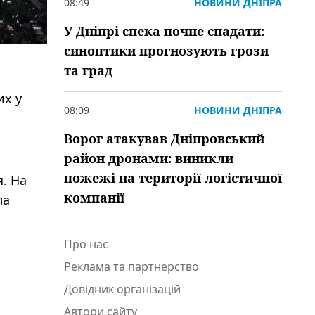
08:49
НОВИНИ ДНІПРА
У Дніпрі спека почне спадати:
синоптики прогнозують грози
та град
их у
08:09
НОВИНИ ДНІПРА
Ворог атакував Дніпровський
район дронами: виникли
пожежі на території логістичної
я. На
компанії
ла
Про нас
Реклама та партнерство
Довідник організацій
Автори сайту