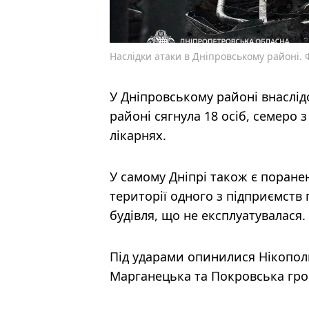
Наслідки атаки в Дніпровському районі.
У Дніпровському районі внаслідо
районі сягнула 18 осіб, семеро 
лікарнях.
У самому Дніпрі також є поранен
території одного з підприємств
будівля, що не експлуатувалася.
Під ударами опинилися Нікопол
Марганецька та Покровська гром