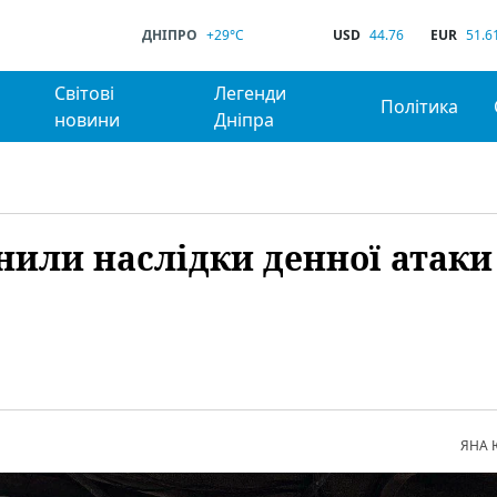
ДНІПРО
+29°C
USD
44.76
EUR
51.6
Світові
Легенди
Політика
новини
Дніпра
нили наслідки денної атаки
ЯНА