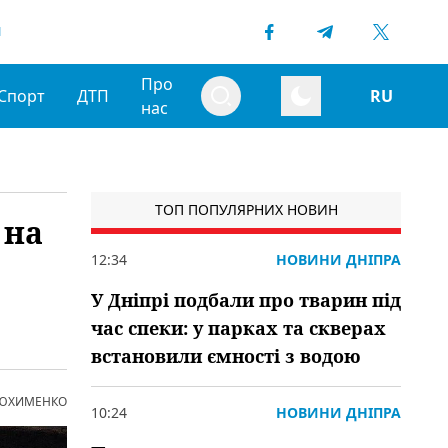
1
Про
Спорт
ДТП
RU
нас
ТОП ПОПУЛЯРНИХ НОВИН
 на
12:34
НОВИНИ ДНІПРА
У Дніпрі подбали про тварин під
час спеки: у парках та скверах
встановили ємності з водою
 ЮХИМЕНКО
10:24
НОВИНИ ДНІПРА