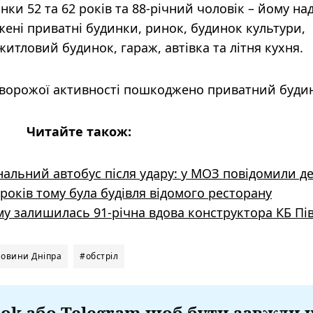
ки 52 та 62 років та 88-річний чоловік – йому на
ені приватні будинки, ринок, будинок культури,
 житловий будинок, гараж, автівка та літня кухня.
к ворожої активності пошкоджено приватний буди
Читайте також:
нальний автобус після удару: у МОЗ повідомили де
років тому була будівля відомого ресторану
ому залишилась 91-річна вдова конструктора КБ Пі
овини Дніпра
#обстріл
ok або Telegram щоб бути завжди 