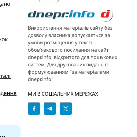
дано
Використання матеріалів сайту без
дозволу власника допускається за
нок.
умови розміщення у тексті
обов'язкового посилання на сайт
dnepr.info, відкритого для пошукових
систем. Для друкованих видань із
формулюванням "за матеріалами
талі
dnepr.info"
вденне
МИ В СОЦІАЛЬНИХ МЕРЕЖАХ
на