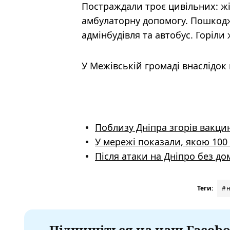
Постраждали троє цивільних: жін
амбулаторну допомогу. Пошкодж
адмінбудівля та автобус. Горіли
У Межівській громаді внаслідо
Поблизу Дніпра згорів вакци
У мережі показали, якою 100 
Після атаки на Дніпро без д
Теги:
#н
Підпишіться на наш Facebo