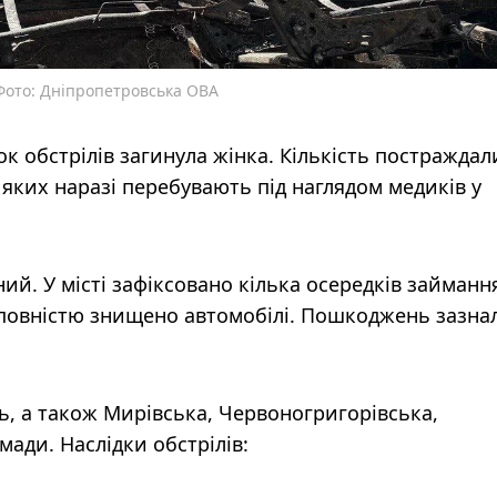
 Фото: Дніпропетровська ОВА
к обстрілів загинула жінка. Кількість постраждал
з яких наразі перебувають під наглядом медиків у
ий. У місті зафіксовано кілька осередків займанн
 повністю знищено автомобілі. Пошкоджень зазна
ь, а також Мирівська, Червоногригорівська,
ади. Наслідки обстрілів: