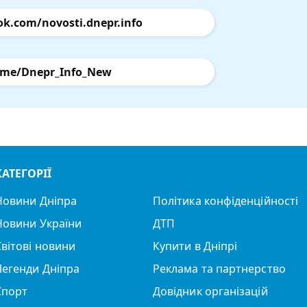
ok.com/novosti.dnepr.info
.me/Dnepr_Info_New
КАТЕГОРІЇ
Новини Дніпра
Політика конфіденційності
Новини України
ДТП
Світові новини
Купити в Дніпрі
Легенди Дніпра
Реклама та партнерство
Спорт
Довідник організацій