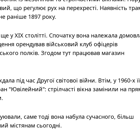
овий, що регулює рух на перехресті. Наявність тр
не раніше 1897 року.
ок ще у XIX столітті. Спочатку вона належала домов
щення орендував військовий клуб офіцерів
ського полків. Згодом тут працював магазин
ла під час Другої світової війни. Втім, у 1960-х її
ан "Ювілейний": стрілчасті вікна замінили на пря
и.
уювали, саме тоді вона набула сучасного, більш
ий містянам сьогодні.