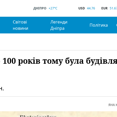
ДНІПРО
+27°C
USD
44.76
EUR
51.6
Світові
Легенди
Політика
новини
Дніпра
100 років тому була будівл
н.
ЯНА