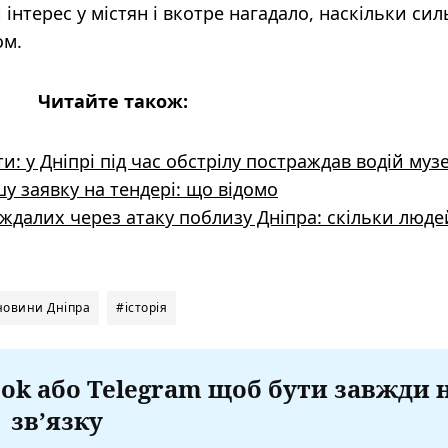
інтерес у містян і вкотре нагадало, наскільки си
ом.
Читайте також:
: у Дніпрі під час обстрілу постраждав водій муз
у заявку на тендері: що відомо
аждалих через атаку поблизу Дніпра: скільки люде
новини Дніпра
#історія
ok або Telegram щоб бути завжди 
зв’язку