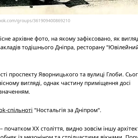
book.com/groups/361909400869210
сне архівне фото, на якому зафіксовано, як вигля
закладів тодішнього Дніпра, ресторану "Ювілейний
сті проспекту Яворницького та вулиці Глоби. Сьог
вісному вигляді, однак частину приміщення досі
значенням.
ok-спільноті
"Ностальгія за Дніпром".
– початком XX століття, видно зовсім іншу архітек
няк із мезоніном та стрілчастими вікнами. Пору