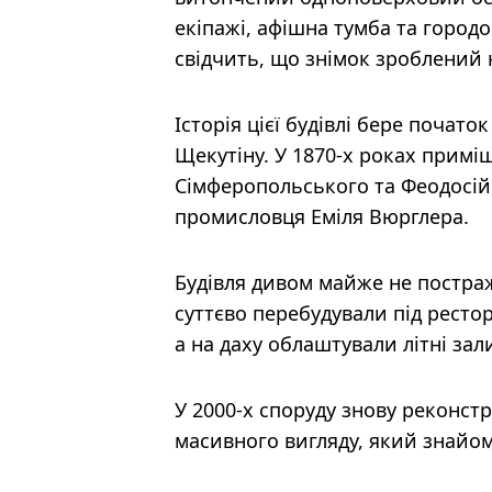
екіпажі, афішна тумба та город
свідчить, що знімок зроблений 
Історія цієї будівлі бере почат
Щекутіну. У 1870-х роках примі
Сімферопольського та Феодосій
промисловця Еміля Вюрглера.
Будівля дивом майже не постражда
суттєво перебудували під рестор
а на даху облаштували літні зал
У 2000-х споруду знову реконстр
масивного вигляду, який знайом