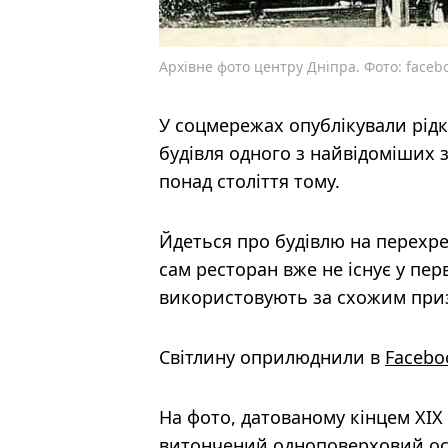
Архівне фото центру Дніпра. Фото: face
У соцмережах опублікували рідкі
будівля одного з найвідоміших 
понад століття тому.
Йдеться про будівлю на перехре
сам ресторан вже не існує у пер
використовують за схожим при
Світлину оприлюднили в
Facebo
На фото, датованому кінцем XIX 
витончений одноповерховий особ