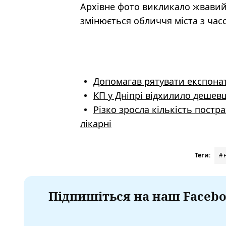
Архівне фото викликало жвавий 
змінюється обличчя міста з час
Допомагав рятувати експонати
КП у Дніпрі відхилило дешевш
Різко зросла кількість постр
лікарні
Теги:
#
Підпишіться на наш Facebo