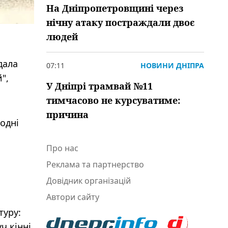
На Дніпропетровщині через
нічну атаку постраждали двоє
людей
дала
07:11
НОВИНИ ДНІПРА
",
У Дніпрі трамвай №11
тимчасово не курсуватиме:
причина
одні
Про нас
Реклама та партнерство
Довідник організацій
Автори сайту
туру:
ч кінні