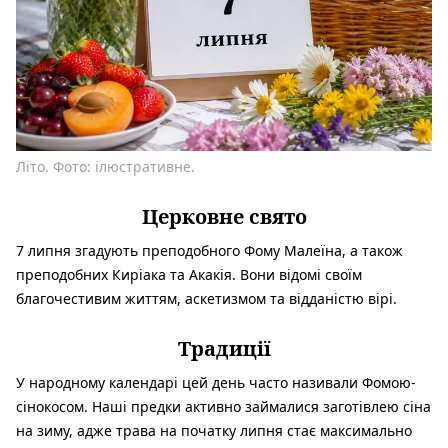
Літо. Фото: ілюстративне.
Церковне свято
7 липня згадують преподобного Фому Малеїна, а також
преподобних Киріака та Акакія. Вони відомі своїм
благочестивим життям, аскетизмом та відданістю вірі.
Традиції
У народному календарі цей день часто називали Фомою-
сінокосом. Наші предки активно займалися заготівлею сіна
на зиму, адже трава на початку липня стає максимально