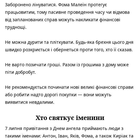
Заборонено лінуватися. Фома Малеїн протегує
працьовитим, тому пасивне проведення часу чи відмова
від запланованих справ можуть накликати фінансові
труднощі.
Не можна дурити та пліткувати. Будь-яка брехня цього дня
швидко розкриється і обернеться проти того, хто її сказав.
Не варто позичати гроші. Разом із грошима з дому може
піти добробут.
Не рекомендується починати нові великі фінансові справи
або робити надто дорогі покупки — вони можуть
виявитися невдалими.
Хто святкує іменини
7 липня привітання з Днем ангела приймають люди з
такими іменами: Антон, Іван, Яків, Фома, а також Киріак та