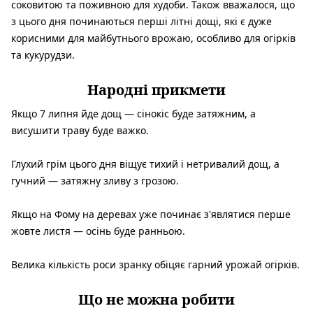
соковитою та поживною для худоби. Також вважалося, що
з цього дня починаються перші літні дощі, які є дуже
корисними для майбутнього врожаю, особливо для огірків
та кукурудзи.
Народні прикмети
Якщо 7 липня йде дощ — сінокіс буде затяжним, а
висушити траву буде важко.
Глухий грім цього дня віщує тихий і нетривалий дощ, а
гучний — затяжну зливу з грозою.
Якщо на Фому на деревах уже починає з'являтися перше
жовте листя — осінь буде ранньою.
Велика кількість роси зранку обіцяє гарний урожай огірків.
Що не можна робити