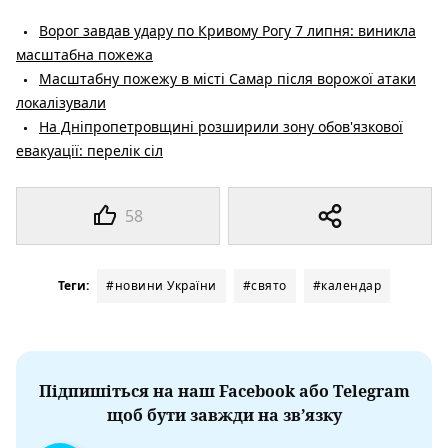
Ворог завдав удару по Кривому Рогу 7 липня: виникла
масштабна пожежа
Масштабну пожежу в місті Самар після ворожої атаки
локалізували
На Дніпропетровщині розширили зону обов'язкової
евакуації: перелік сіл
58
Теги:
#новини України
#свято
#календар
Підпишіться на наш Facebook або Telegram
щоб бути завжди на зв’язку