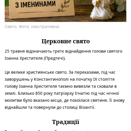
Свято. Фото: ілюстративне.
Церковне свято
25 травня відзначають третє віднайдення голови святого
Іоанна Хрестителя (Предтечі).
Це велике християнське свято. За переказами, під час
заворушень у Константинополі на початку IX століття
голову Іоанна Хрестителя таємно вивезли та сховали в
землі. Близько 850 року патріарху Ігнатію під час нічної
молитви було вказано місце, де покоїлася святиня. Її знову
віднайшли та повернули до столиці Візантії.
Традиції