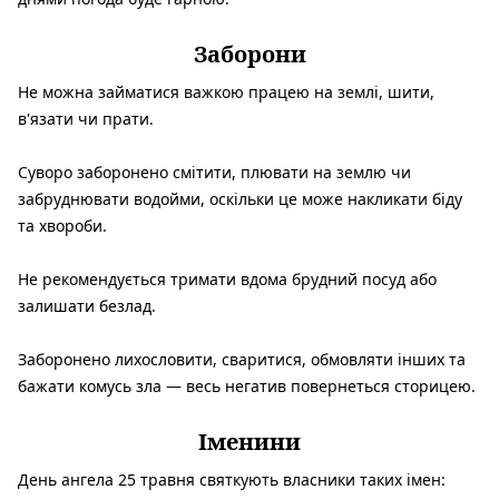
Заборони
Не можна займатися важкою працею на землі, шити,
в'язати чи прати.
Суворо заборонено смітити, плювати на землю чи
забруднювати водойми, оскільки це може накликати біду
та хвороби.
Не рекомендується тримати вдома брудний посуд або
залишати безлад.
Заборонено лихословити, сваритися, обмовляти інших та
бажати комусь зла — весь негатив повернеться сторицею.
Іменини
День ангела 25 травня святкують власники таких імен: