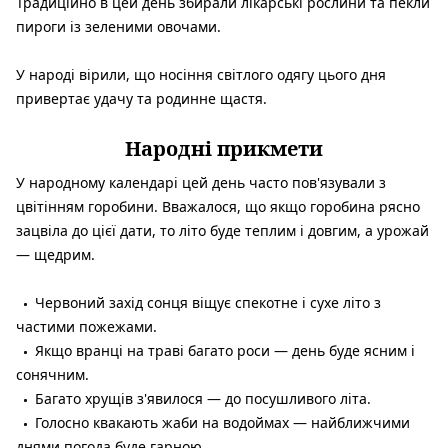
Традиційно в цей день збирали лікарські рослини та пекли
пироги із зеленими овочами.
У народі вірили, що носіння світлого одягу цього дня
привертає удачу та родинне щастя.
Народні прикмети
У народному календарі цей день часто пов'язували з
цвітінням горобини. Вважалося, що якщо горобина рясно
зацвіла до цієї дати, то літо буде теплим і довгим, а урожай
— щедрим.
Червоний захід сонця віщує спекотне і сухе літо з
частими пожежами.
Якщо вранці на траві багато роси — день буде ясним і
сонячним.
Багато хрущів з'явилося — до посушливого літа.
Голосно квакають жаби на водоймах — найближчими
днями погода буде гарною.