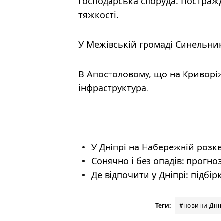
господарська споруда. Постражда
тяжкості.
У Межівській громаді Синельник
В Апостоловому, що на Криворі
інфраструктура.
У Дніпрі на Набережній розкв
Сонячно і без опадів: прогноз
Де відпочити у Дніпрі: підбі
Теги:
#новини Дніп