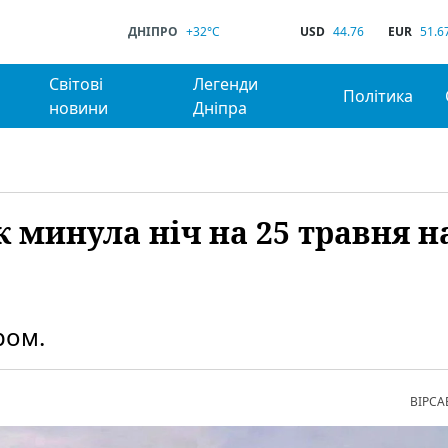
ДНІПРО
+32°C
USD
44.76
EUR
51.6
Світові
Легенди
Політика
новини
Дніпра
к минула ніч на 25 травня н
ром.
ВІРСА