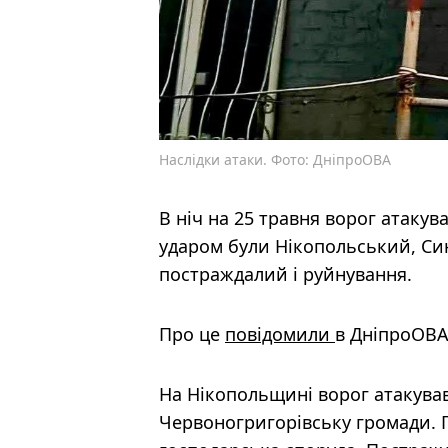
Наслідки атаки. Фото: ДніпроОВА
В ніч на 25 травня ворог атакув
ударом були Нікопольський, Си
постраждалий і руйнування.
Про це
повідомили
в ДніпроОВА
На Нікопольщині ворог атакував
Червоногригорівську громади. 