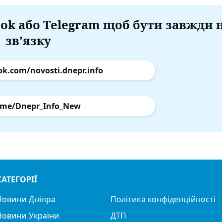
ok або Telegram щоб бути завжди 
зв’язку
ok.com/novosti.dnepr.info
.me/Dnepr_Info_New
КАТЕГОРІЇ
Новини Дніпра
Політика конфіденційності
Новини України
ДТП