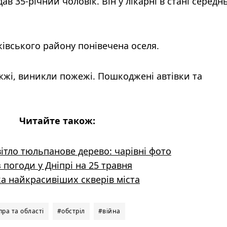
в 35-річний чоловік. Він у лікарні в стані середн
івського району понівечена оселя.
жжі, виникли пожежі. Пошкоджені автівки та
Читайте також:
ітло тюльпанове дерево: чарівні фото
 погоди у Дніпрі на 25 травня
рка найкрасивіших скверів міста
ра та області
#обстріл
#війна