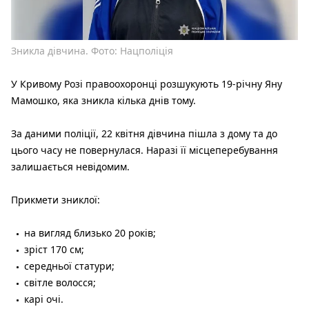
Зникла дівчина. Фото: Нацполіція
У Кривому Розі правоохоронці розшукують 19-річну Яну
Мамошко, яка зникла кілька днів тому.
За даними поліції, 22 квітня дівчина пішла з дому та до
цього часу не повернулася. Наразі її місцеперебування
залишається невідомим.
Прикмети зниклої:
на вигляд близько 20 років;
зріст 170 см;
середньої статури;
світле волосся;
карі очі.