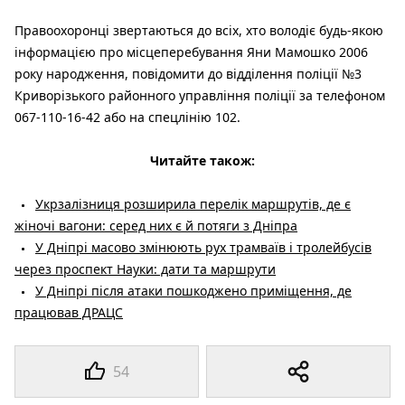
Правоохоронці звертаються до всіх, хто володіє будь-якою
інформацією про місцеперебування Яни Мамошко 2006
року народження, повідомити до відділення поліції №3
Криворізького районного управління поліції за телефоном
067-110-16-42 або на спецлінію 102.
Читайте також:
Укрзалізниця розширила перелік маршрутів, де є
жіночі вагони: серед них є й потяги з Дніпра
У Дніпрі масово змінюють рух трамваїв і тролейбусів
через проспект Науки: дати та маршрути
У Дніпрі після атаки пошкоджено приміщення, де
працював ДРАЦС
54