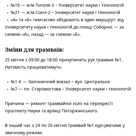
№16 — ж/м Тополя-3 – Університет науки і технологій
№21 — ж/м Сокіл-2 – Університет науки і технологій
«А» та «Б» тимчасово об’єднають в один маршрут: від
Університету науки і технологій до площі Соборної — за
схемою «А», назад — за схемою «Б».
Зміни для трамваїв:
25 квітня з 09:00 до 18:00 призупинять рух трамвая №1.
Натомість працюватимуть:
№1-К — Залізничний вокзал – вул. Центральна
№7 — пл. Старомостова – Університет науки і технологій
Причина — ремонт трамвайної колії на перехресті
проспекту Науки та вулиці Паторжинського.
В інший час з 24 по 26 квітня трамвай №1 курсуватиме у
звичному режимі.