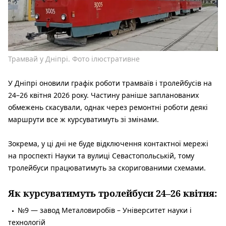
Трамвай у Дніпрі. Фото ілюстративне
У Дніпрі оновили графік роботи трамваїв і тролейбусів на
24–26 квітня 2026 року. Частину раніше запланованих
обмежень скасували, однак через ремонтні роботи деякі
маршрути все ж курсуватимуть зі змінами.
Зокрема, у ці дні не буде відключення контактної мережі
на проспекті Науки та вулиці Севастопольській, тому
тролейбуси працюватимуть за скоригованими схемами.
Як курсуватимуть тролейбуси 24–26 квітня:
№9 — завод Металовиробів – Університет науки і
технологій