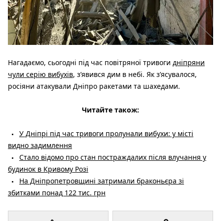
Нагадаємо, сьогодні під час повітряної тривоги
дніпряни
чули серію вибухів
, з’явився дим в небі. Як з’ясувалося,
росіяни атакували Дніпро ракетами та шахедами.
Читайте також:
У Дніпрі під час тривоги пролунали вибухи: у місті
видно задимлення
Стало відомо про стан постраждалих після влучання у
будинок в Кривому Розі
На Дніпропетровщині затримали браконьєра зі
збитками понад 122 тис. грн