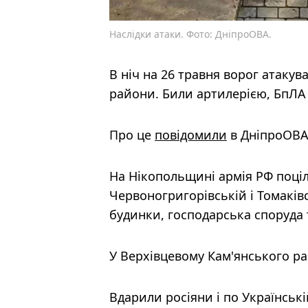
Наслідки атаки. Фото: ДніпроОВА.
В ніч на 26 травня ворог атаку
райони. Били артилерією, БпЛА
Про це
повідомили
в ДніпроОВА
На Нікопольщині армія РФ поці
Червоногригорівській і Томаків
будинки, господарська споруда 
У Верхівцевому Кам'янського ра
Вдарили росіяни і по Українськ