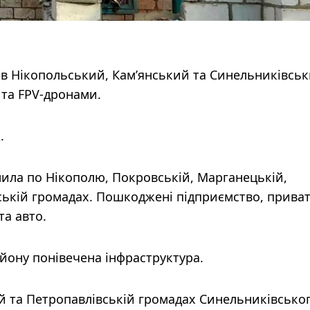
вав Нікопольський, Камʼянський та Синельниківсь
 та FPV-дронами.
.
лила по Нікополю, Покровській, Марганецькій,
ській громадах. Пошкоджені підприємство, приват
та авто.
йону понівечена інфраструктура.
ій та Петропавлівській громадах Синельниківсько