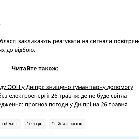
.
ласті закликають реагувати на сигнали повітрян
ях до відбою.
Читайте також:
аду ООН у Дніпрі: знищено гуманітарну допомогу
з електроенергії 26 травня: де не буде світла
ження: прогноз погоди у Дніпрі на 26 травня
а області
#обстріл
#війна з росією