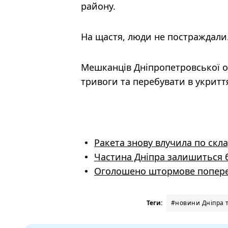
району.
На щастя, люди не постраждали
Мешканців Дніпропетровської об
тривоги та перебувати в укритт
Ракета знову влучила по скл
Частина Дніпра залишиться бе
Оголошено штормове поперед
Теги:
#новини Дніпра т