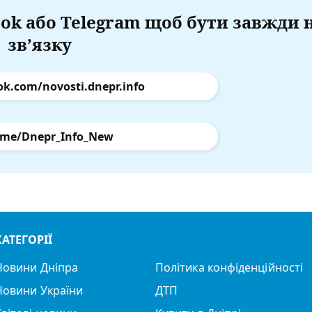
ok або Telegram щоб бути завжди 
зв’язку
ok.com/novosti.dnepr.info
.me/Dnepr_Info_New
КАТЕГОРІЇ
Новини Дніпра
Політика конфіденційності
Новини України
ДТП