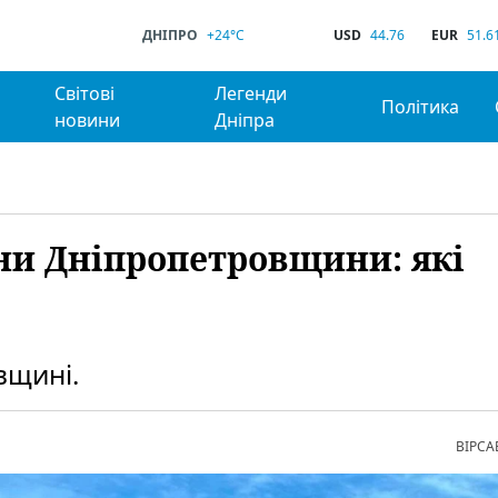
ДНІПРО
+24°C
USD
44.76
EUR
51.6
Світові
Легенди
Політика
новини
Дніпра
ни Дніпропетровщини: які
вщині.
ВІРСА