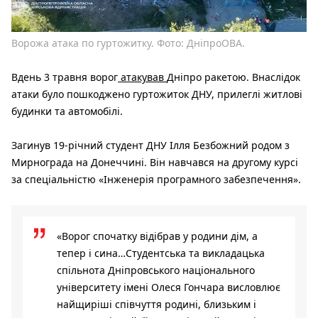
Ворожа атака по гуртожитку. Фото: ДніпроОВА.
Вдень 3 травня ворог
атакував
Дніпро ракетою. Внаслідок
атаки було пошкоджено гуртожиток ДНУ, прилеглі житлові
будинки та автомобілі.
Загинув 19-річний студент ДНУ Ілля Безбожний родом з
Мирнограда на Донеччині. Він навчався на другому курсі
за спеціальністю «Інженерія програмного забезпечення».
«Ворог спочатку відібрав у родини дім, а
тепер і сина…Студентська та викладацька
спільнота Дніпровського національного
університету імені Олеся Гончара висловлює
найщиріші співчуття родині, близьким і