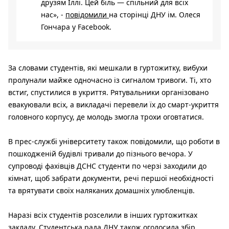
друзям Іллі. Цей біль — спільний для всіх
нас», -
повідомили
на сторінці ДНУ ім. Олеся
Гончара у Facebook.
За словами студентів, які мешкали в гуртожитку, вибухи
пролунали майже одночасно із сигналом тривоги. Ті, хто
встиг, спустилися в укриття. Рятувальники організовано
евакуювали всіх, а викладачі перевели їх до смарт-укриття
головного корпусу, де молодь змогла трохи оговтатися.
В прес-службі університету також повідомили, що роботи в
пошкодженій будівлі тривали до пізнього вечора. У
супроводі фахівців ДСНС студенти по черзі заходили до
кімнат, щоб забрати документи, речі першої необхідності
та врятувати своїх наляканих домашніх улюбленців.
Наразі всіх студентів розселили в інших гуртожитках
закладу. Студентська рада ДНУ також оголосила збір