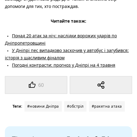
допомоги для тих, хто постраждав.
Читайте також:
Понад 20 атак за ніч: наслідки ворожих ударів по
Дніпропетровщині
У Дніпрі пес випадково заскочив у автобус і загубився:
історія з щасливим фіналом
Погодні контрасти: прогноз у Дніпрі на 4 травня
60
Теги:
#новини Дніпра
#обстріл
#ракетна атака