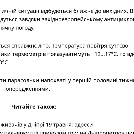
чній ситуації відбудеться ближче до вихідних. В
йдуться завдяки західноєвропейському антицикло
нячну погоду.
ться справжнє літо. Температура повітря суттєво
ики термометрів показуватимуть +12...17°C, то в
0°C.
и парасольки напохваті у першій половині тижн
и попередженнями.
Читайте також:
живачів у Дніпрі 19 травня: адреси
ну падчерку під приводом гри: на Дніпропетровщи