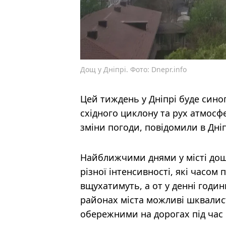
Дощ у Дніпрі. Фото: Dnepr.info
Цей тиждень у Дніпрі буде сино
східного циклону та рух атмосф
зміни погоди, повідомили в Дні
Найближчими днями у місті дощ
різної інтенсивності, які часом
вщухатимуть, а от у денні годи
районах міста можливі шквалист
обережними на дорогах під час 