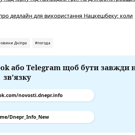
про дедлайн для використання Нацкешбеку: коли
новини Дніпра
#погода
ok або Telegram щоб бути завжди 
зв’язку
ok.com/novosti.dnepr.info
.me/Dnepr_Info_New