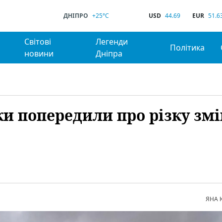
ДНІПРО
+25°C
USD
44.69
EUR
51.6
Світові
Легенди
Політика
новини
Дніпра
ки попередили про різку зм
ЯНА