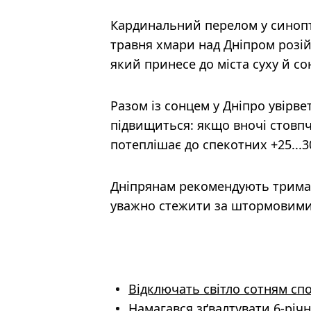
Кардинальний перелом у синопти
травня хмари над Дніпром розі
який принесе до міста суху й со
Разом із сонцем у Дніпро увірве
підвищиться: якщо вночі стовпч
потеплішає до спекотних +25...3
Дніпрянам рекомендують тримат
уважно стежити за штормовим
Відключать світло сотням спо
Намагався зґвалтувати 6-річ