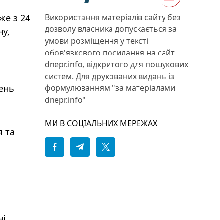
же з 24
Використання матеріалів сайту без
дозволу власника допускається за
ну,
умови розміщення у тексті
обов'язкового посилання на сайт
dnepr.info, відкритого для пошукових
систем. Для друкованих видань із
день
формулюванням "за матеріалами
dnepr.info"
МИ В СОЦІАЛЬНИХ МЕРЕЖАХ
я та
ні