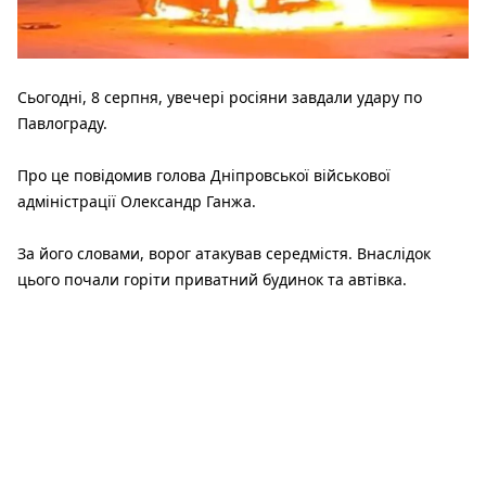
Сьогодні, 8 серпня, увечері росіяни завдали удару по
Павлограду.
Про це повідомив голова Дніпровської військової
адміністрації Олександр Ганжа.
За його словами, ворог атакував середмістя. Внаслідок
цього почали горіти приватний будинок та автівка.
За попередніми даними, поранень дістали двоє людей -
50-річний чоловік та 57-річна жінка. Медики надають їм
необхідну допомогу.
Згодом стало відомо про уже 5 поранених внаслідок
ворожої атаки. Дві жінки та чоловік ушпиталені. Їхній стан