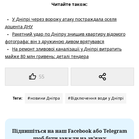
Читайте також:
У Дніпрі через ворожу атаку постраждала оселя
доцента ДНУ
Ракетний удар по Дніпру знищив квартиру відомого
фотографа: він з дружиною дивом врятувався
На ремонт зливової каналізації у Дніпрі витратить
майже 80 млн гривень: деталі тендера
55
Теги:
#новини Дніпра
#Відключення води у Дніпрі
Підпишіться на наш Facebook або Telegram
щоб бути завжди на зв’язку