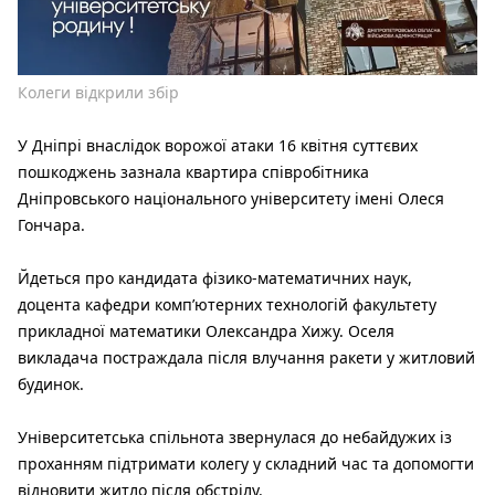
Колеги відкрили збір
У Дніпрі внаслідок ворожої атаки 16 квітня суттєвих
пошкоджень зазнала квартира співробітника
Дніпровського національного університету імені Олеся
Гончара.
Йдеться про кандидата фізико-математичних наук,
доцента кафедри комп’ютерних технологій факультету
прикладної математики Олександра Хижу. Оселя
викладача постраждала після влучання ракети у житловий
будинок.
Університетська спільнота звернулася до небайдужих із
проханням підтримати колегу у складний час та допомогти
відновити житло після обстрілу.