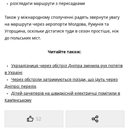
розглядати маршрути з пересадками
Також у міжнародному сполученні радять звернути увагу
на маршрути через аеропорти Молдова, Румунія та
Угорщина, оскільки дістатися туди в сезон простіше, ніж
до польських міст.
Читайте також:
Укрзалізниця через обстріл Дніпра змінила рух потягів
в Україні
Через обстріли затримуються поїзди, що їдуть через
Дніпро: перелік
Дітей-зачеперів на швидкісній електричці помітили в
Кам’янському
52