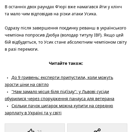
В останніх двох раундах Ф'юрі вже намагався йти у клінч
та мало чим відповідав на різки атаки Усика.
Одразу після завершення поєдинку реванш в українського
чемпіона попросив Дюбуа (володар титулу IBF). Якщо цей
бій відбудеться, то Усик стане абсолютним чемпіоном світу
в разі перемоги.
Читайте також:
До 9 гривень: експерти припустили, коли можуть
зрости ціни на світло
"Нам замало місця біля під’їзду": у Львові сусіди
обурилися через спорудження пандуса для ветерана
Скільки пачок цигарок можна купити на середню
зарплату в Україні та у світі