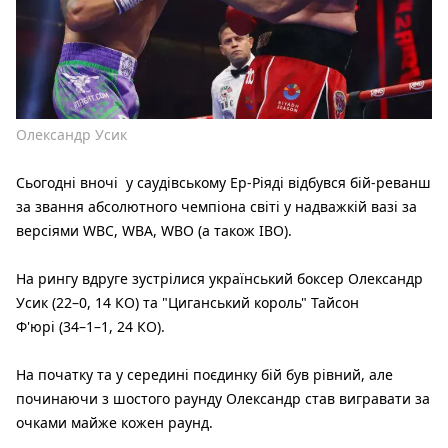
Олександр Усик
Сьогодні вночі у саудівському Ер-Ріяді відбувся бій-реванш
за звання абсолютного чемпіона світі у надважкій вазі за
версіями WBC, WBA, WBO (а також IBO).
На рингу вдруге зустрілися український боксер Олександр
Усик (22–0, 14 КО) та "Циганський король" Тайсон
Ф'юрі (34–1–1, 24 КО).
На початку та у середині поєдинку бій був рівний, але
починаючи з шостого раунду Олександр став вигравати за
очками майже кожен раунд.