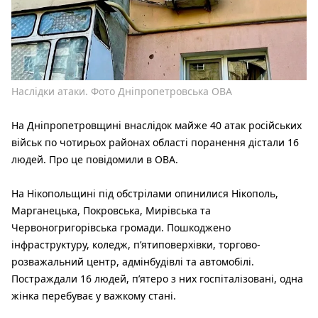
Наслідки атаки. Фото Дніпропетровська ОВА
На Дніпропетровщині внаслідок майже 40 атак російських
військ по чотирьох районах області поранення дістали 16
людей. Про це повідомили в ОВА.
На Нікопольщині під обстрілами опинилися Нікополь,
Марганецька, Покровська, Мирівська та
Червоногригорівська громади. Пошкоджено
інфраструктуру, коледж, п’ятиповерхівки, торгово-
розважальний центр, адмінбудівлі та автомобілі.
Постраждали 16 людей, п’ятеро з них госпіталізовані, одна
жінка перебуває у важкому стані.