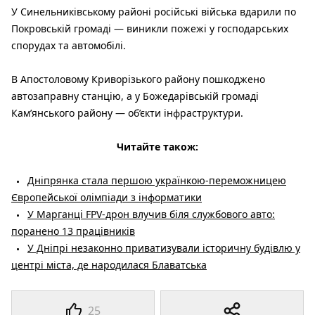
У Синельниківському районі російські війська вдарили по
Покровській громаді — виникли пожежі у господарських
спорудах та автомобілі.
В Апостоловому Криворізького району пошкоджено
автозаправну станцію, а у Божедарівській громаді
Кам’янського району — об’єкти інфраструктури.
Читайте також:
Дніпрянка стала першою українкою-переможницею
Європейської олімпіади з інформатики
У Марганці FPV-дрон влучив біля службового авто:
поранено 13 працівників
У Дніпрі незаконно приватизували історичну будівлю у
центрі міста, де народилася Блаватська
25