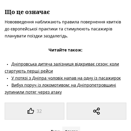
Що це означає
Нововведення наближають правила повернення квитків
до європейської практики та стимулюють пасажирів
планувати поїздки заздалегідь.
Читайте також:
Дніпровська дитяча залізниця відкриває сезон: коли
стартують перші рейси
У потязі з Дніпра чоловік напав на одну із пасажирок
Вибух поруч із локомотивом: на Дніпропетровщині
зупинили потяг через атаку
32