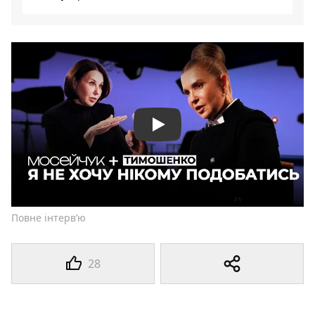
Play
Повне інтерв’ю
28