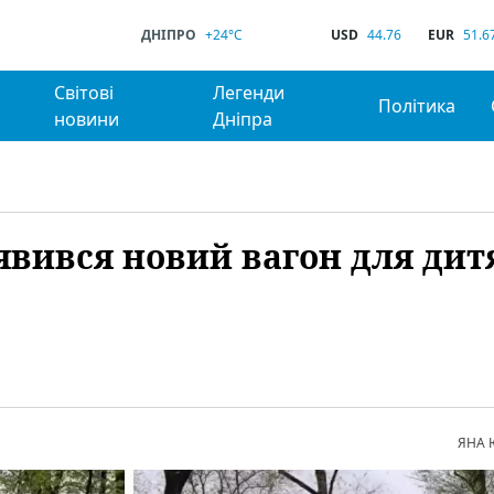
ДНІПРО
+24°C
USD
44.76
EUR
51.6
Світові
Легенди
Політика
новини
Дніпра
’явився новий вагон для дит
ЯНА