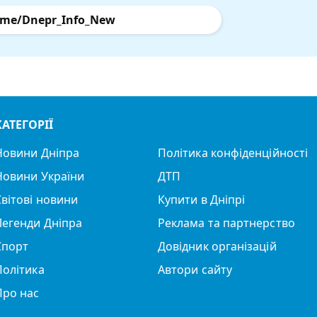
.me/Dnepr_Info_New
КАТЕГОРІЇ
Новини Дніпра
Політика конфіденційності
Новини України
ДТП
Світові новини
Купити в Дніпрі
Легенди Дніпра
Реклама та партнерство
Спорт
Довідник організацій
Політика
Автори сайту
Про нас