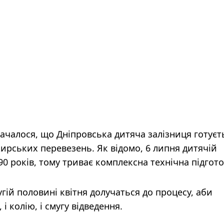
началося, що Дніпровська дитяча залізниця готуєт
жирських перевезень. Як відомо, 6 липня дитячій
90 років, тому триває комплексна технічна підгот
гій половині квітня долучаться до процесу, аби
і колію, і смугу відведення.