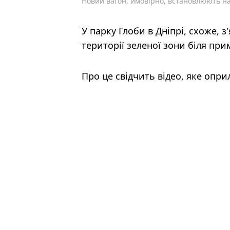
Новий вагон, ймовірно, встановлюють на 
У парку Глоби в Дніпрі, схоже, з
території зеленої зони біля пр
Про це свідчить відео, яке оп