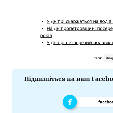
У Дніпрі скаржаться на воді
На Дніпропетровщині посере
років
У Дніпрі нетверезий чоловік
Теги:
#па
Підпишіться на наш Facebo
facebo