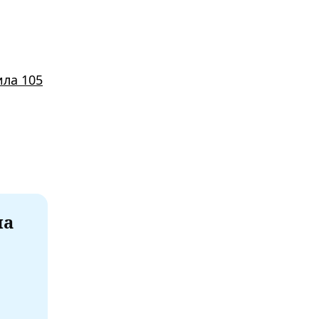
ила 105
на