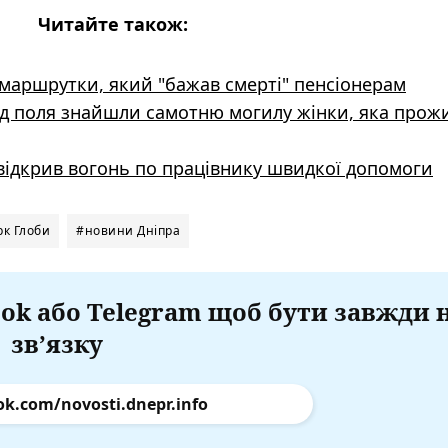
Читайте також:
я маршрутки, який "бажав смерті" пенсіонерам
д поля знайшли самотню могилу жінки, яка прож
 відкрив вогонь по працівнику швидкої допомоги
рк Глоби
#новини Дніпра
ok або Telegram щоб бути завжди 
зв’язку
ok.com/novosti.dnepr.info