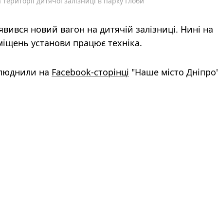
території дитячої залізниці в парку Глоби
'явився новий вагон на дитячій залізниці. Нині на
иміщень установи працює техніка.
рилюднили на
Facebook-сторінці
"Наше місто Дніпро"